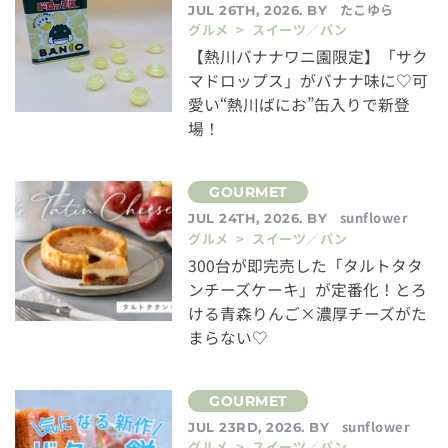
たこゆら
JUL 26TH, 2026. BY
グルメ > スイーツ／パン
【熱川バナナワニ園限定】「サク
マドロップス」がバナナ味に♡可
愛い“熱川ばにお”缶入りで新登
場！
sunflower
JUL 24TH, 2026. BY
グルメ > スイーツ／パン
300台が即完売した「タルトタタ
ンチーズケーキ」が定番化！とろ
ける青森りんご×濃厚チーズがた
まらない♡
sunflower
JUL 23RD, 2026. BY
グルメ > スイーツ／パン