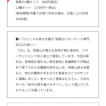
季節の3種セット 960円(税込)
12種セット 3,700円～(税込)
[賞味期限]冷蔵でお買い求めの場合、お買い上げ日含
め8日間。
■～“ひとくちの幸せを贈る”和歌山バターサンド専門
店101の想い～
「101」は、和歌山の豊かな自然が育む食材を、バタ
ーサンドという形に変えて発信しています。今回の新
作は、除草剤を使わない草生栽培と有機肥料で丹精込
めて育てられた光農園の桃をはじめ、和歌山産の甘夏
など、地元の農家が手をかけた果実をひとつのサンド
に凝縮しました。自分へのご褒美はもちろん、大切な
方への「紀州の夏を届けるギフト」として選んでいた
だけることを願っています。