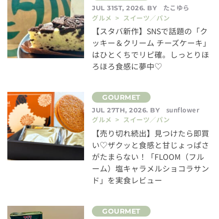
たこゆら
JUL 31ST, 2026. BY
グルメ > スイーツ／パン
【スタバ新作】SNSで話題の「ク
ッキー＆クリーム チーズケーキ」
はひとくちでリピ確。しっとりほ
ろほろ食感に夢中♡
sunflower
JUL 27TH, 2026. BY
グルメ > スイーツ／パン
【売り切れ続出】見つけたら即買
い♡ザクッと食感と甘じょっぱさ
がたまらない！「FLOOM（フル
ーム）塩キャラメルショコラサン
ド」を実食レビュー