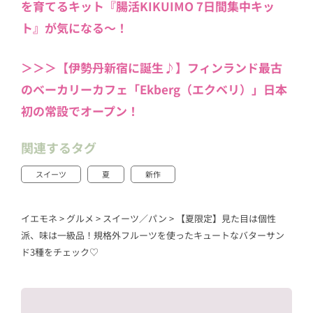
を育てるキット『腸活KIKUIMO 7日間集中キッ
ト』が気になる～！
＞＞＞【伊勢丹新宿に誕生♪】フィンランド最古
のベーカリーカフェ「Ekberg（エクベリ）」日本
初の常設でオープン！
関連するタグ
スイーツ
夏
新作
イエモネ
>
グルメ
>
スイーツ／パン
>
【夏限定】見た目は個性
派、味は一級品！規格外フルーツを使ったキュートなバターサン
ド3種をチェック♡