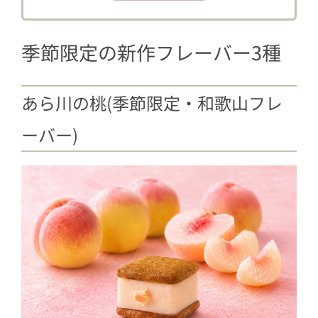
1.3
チョコバナナとピスタチオ(季節限
定)
季節限定の新作フレーバー3種
2
バターサンド全12種セットも大人気！
あら川の桃(季節限定・和歌山フレ
ーバー)