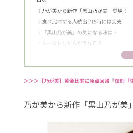
1
乃が美から新作「黒山乃が美」登場！
2
食べ比べする人続出!?15時には完売
3
「黒山乃が美」の気になる味は？
4
トーストしたらどうなる？
5
【食べ過ぎ注意】おこげを活かしたアレ
5.1
定番の「バナナ×チョコレート」
5.2
まるでもんじゃ!?な「明太マヨ×
＞＞＞【乃が美】黄金比率に原点回帰『復刻「
6
おこげ食パンはクセになる味！
乃が美から新作
「黒山乃が美