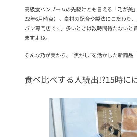
高級食パンブームの先駆けとも言える「乃が美」は2
22年6月時点）。素材の配合や製法にこだわり
パン専門店です。多いときは数時間待たないと
ますよね。
そんな
乃が美から、”焦がし”を活かした新商品
食べ比べする人続出!?15時に