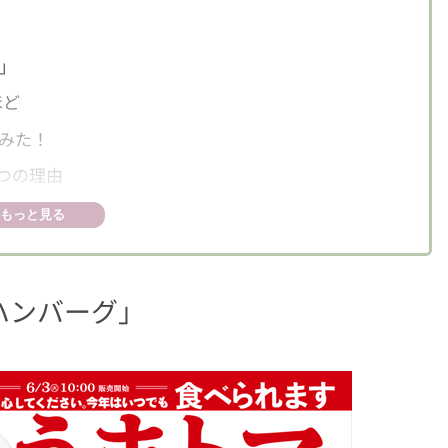
」
ほど
みた！
つの理由
め
もっと見る
ハンバーグ」