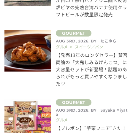
が目印！熱川バナナワニ園×反射
炉ビヤの完熟台湾バナナ使用クラ
フトビールが数量限定発売
たこゆら
AUG 3RD, 2026. BY
グルメ > スイーツ／パン
【発売13年のロングセラー】賛否
両論の「大鬼しみるげんこつ」に
大容量セットが新登場！話題のあ
られがもっと買いやすくなりまし
た♡
Sayaka Miyat
AUG 3RD, 2026. BY
a
グルメ
【ブルボン】“芋栗フェア”きた！