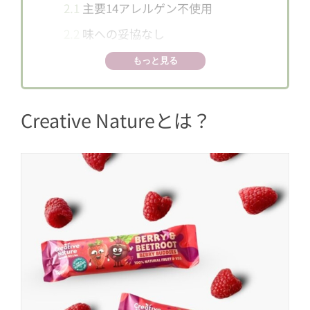
2.1
主要14アレルゲン不使用
2.2
味への妥協なし
2.3
英国で数々のアワードを受賞
もっと見る
2.4
環境とサステナビリティへの配慮
3
人気商品ラインナップ
Creative Natureとは？
3.1
Salt & Vinegar Crispy things(ソル
トビネガークリスピーシンズ)
3.2
Baking Mixes(ベーキングミックス)
3.3
snack bar(スナックバー)