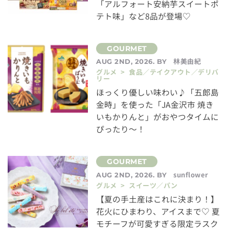
「アルフォート安納芋スイートポ
テト味」など8品が登場♡
林美由紀
AUG 2ND, 2026. BY
グルメ > 食品／テイクアウト／デリバ
リー
ほっくり優しい味わい♪「五郎島
金時」を使った「JA金沢市 焼き
いもかりんと」がおやつタイムに
ぴったり～！
sunflower
AUG 2ND, 2026. BY
グルメ > スイーツ／パン
【夏の手土産はこれに決まり！】
花火にひまわり、アイスまで♡ 夏
モチーフが可愛すぎる限定ラスク