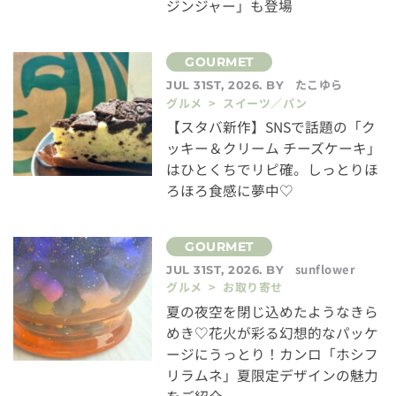
ジンジャー」も登場
たこゆら
JUL 31ST, 2026. BY
グルメ > スイーツ／パン
【スタバ新作】SNSで話題の「ク
ッキー＆クリーム チーズケーキ」
はひとくちでリピ確。しっとりほ
ろほろ食感に夢中♡
sunflower
JUL 31ST, 2026. BY
グルメ > お取り寄せ
夏の夜空を閉じ込めたようなきら
めき♡花火が彩る幻想的なパッケ
ージにうっとり！カンロ「ホシフ
リラムネ」夏限定デザインの魅力