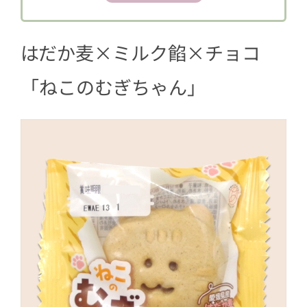
はだか麦×ミルク餡×チョコ
「ねこのむぎちゃん」