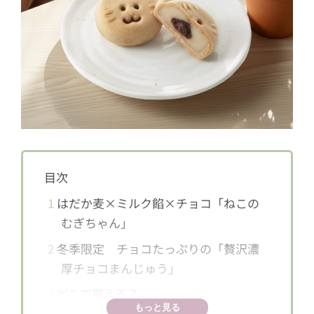
目次
1
はだか麦×ミルク餡×チョコ「ねこの
むぎちゃん」
2
冬季限定 チョコたっぷりの「贅沢濃
厚チョコまんじゅう」
3
どこで買える？
もっと見る