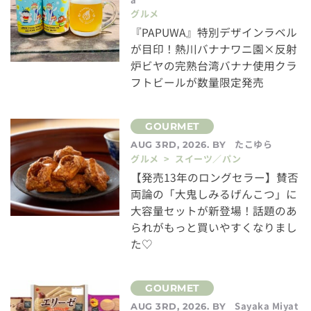
グルメ
『PAPUWA』特別デザインラベル
が目印！熱川バナナワニ園×反射
炉ビヤの完熟台湾バナナ使用クラ
フトビールが数量限定発売
たこゆら
AUG 3RD, 2026. BY
グルメ > スイーツ／パン
【発売13年のロングセラー】賛否
両論の「大鬼しみるげんこつ」に
大容量セットが新登場！話題のあ
られがもっと買いやすくなりまし
た♡
Sayaka Miyat
AUG 3RD, 2026. BY