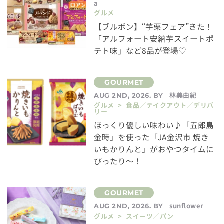
a
グルメ
【ブルボン】“芋栗フェア”きた！
「アルフォート安納芋スイートポ
テト味」など8品が登場♡
林美由紀
AUG 2ND, 2026. BY
グルメ > 食品／テイクアウト／デリバ
リー
ほっくり優しい味わい♪「五郎島
金時」を使った「JA金沢市 焼き
いもかりんと」がおやつタイムに
ぴったり～！
sunflower
AUG 2ND, 2026. BY
グルメ > スイーツ／パン