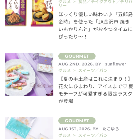
グルメ > 食品／テイクアウト／デリバ
リー
ほっくり優しい味わい♪「五郎島
金時」を使った「JA金沢市 焼き
いもかりんと」がおやつタイムに
ぴったり～！
sunflower
AUG 2ND, 2026. BY
グルメ > スイーツ／パン
【夏の手土産はこれに決まり！】
花火にひまわり、アイスまで♡ 夏
モチーフが可愛すぎる限定ラスク
が登場
たこゆら
AUG 1ST, 2026. BY
グルメ > スイーツ／パン