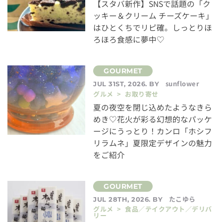
【スタバ新作】SNSで話題の「ク
ッキー＆クリーム チーズケーキ」
はひとくちでリピ確。しっとりほ
ろほろ食感に夢中♡
sunflower
JUL 31ST, 2026. BY
グルメ > お取り寄せ
夏の夜空を閉じ込めたようなきら
めき♡花火が彩る幻想的なパッケ
ージにうっとり！カンロ「ホシフ
リラムネ」夏限定デザインの魅力
をご紹介
たこゆら
JUL 28TH, 2026. BY
グルメ > 食品／テイクアウト／デリバ
リー