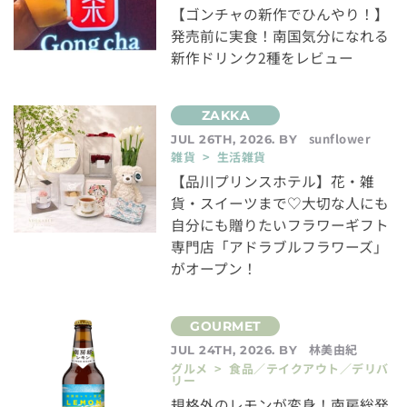
【ゴンチャの新作でひんやり！】
発売前に実食！南国気分になれる
新作ドリンク2種をレビュー
sunflower
JUL 26TH, 2026. BY
雑貨 > 生活雑貨
【品川プリンスホテル】花・雑
貨・スイーツまで♡大切な人にも
自分にも贈りたいフラワーギフト
専門店「アドラブルフラワーズ」
がオープン！
林美由紀
JUL 24TH, 2026. BY
グルメ > 食品／テイクアウト／デリバ
リー
規格外のレモンが変身！南房総発