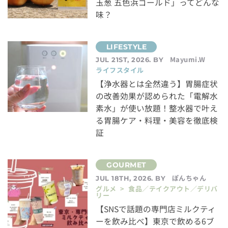
玉葱 五色浜ゴールド」ってどんな
味？
Mayumi.W
JUL 21ST, 2026. BY
ライフスタイル
【浄水器とは全然違う】胃腸症状
の改善効果が認められた「電解水
素水」が使い放題！整水器で叶え
る胃腸ケア・料理・美容を徹底検
証
ぽんちゃん
JUL 18TH, 2026. BY
グルメ > 食品／テイクアウト／デリバ
リー
【SNSで話題の専門店ミルクティ
ーを飲み比べ】東京で飲める6ブ