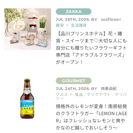
sunflower
JUL 26TH, 2026. BY
雑貨 > 生活雑貨
【品川プリンスホテル】花・雑
貨・スイーツまで♡大切な人にも
自分にも贈りたいフラワーギフト
専門店「アドラブルフラワーズ」
がオープン！
林美由紀
JUL 24TH, 2026. BY
グルメ > 食品／テイクアウト／デリバ
リー
規格外のレモンが変身！南房総発
のクラフトラガー「LEMON LAGE
R」はフレッシュなレモンと爽や
かなのど越しでおいしそう～