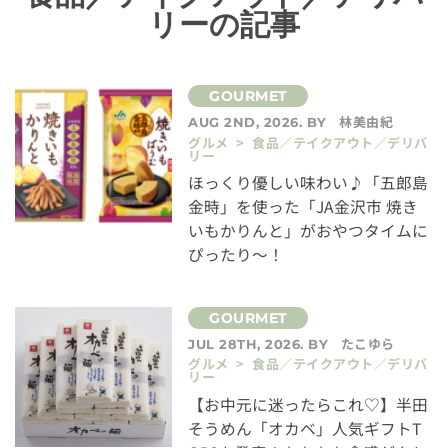
リーの記事
林美由紀
AUG 2ND, 2026. BY
グルメ > 食品／テイクアウト／デリバ
リー
ほっくり優しい味わい♪「五郎島
金時」を使った「JA金沢市 焼き
いもかりんと」がおやつタイムに
ぴったり～！
たこゆら
JUL 28TH, 2026. BY
グルメ > 食品／テイクアウト／デリバ
リー
【お中元に迷ったらこれ♡】半田
そうめん「オカベ」人気ギフトT