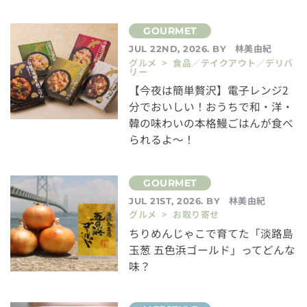
林美由紀
JUL 22ND, 2026. BY
グルメ > 食品／テイクアウト／デリバ
リー
【今夜は簡単贅沢】電子レンジ2
分でおいしい！おうちで和・洋・
韓の味わいの本格鰻ごはんが食べ
られるよ～！
林美由紀
JUL 21ST, 2026. BY
グルメ > お取り寄せ
ちりめんじゃこで育てた「淡路島
玉葱 五色浜ゴールド」ってどんな
味？