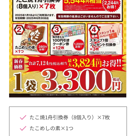
たこ焼1舟引換券（8個入り）×7枚
たこめしの素×1つ