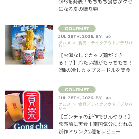
OP3を発表！もちもち食感がクセ
になる夏の贈り物
ao
JUL 28TH, 2026. BY
グルメ > 食品／テイクアウト／デリバ
リー
【お湯なしでカップ麺ができ
る！？】冷たい麺がもっちもち！
2種の冷しカップヌードルを実食
ao
JUL 28TH, 2026. BY
グルメ > 食品／テイクアウト／デリバ
リー
【ゴンチャの新作でひんやり！】
発売前に実食！南国気分になれる
新作ドリンク2種をレビュー