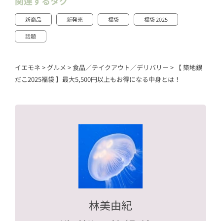
関連するタグ
新商品
新発売
福袋
福袋 2025
話題
イエモネ
>
グルメ
>
食品／テイクアウト／デリバリー
>
【 築地銀
だこ2025福袋 】最大5,500円以上もお得になる中身とは！
林美由紀