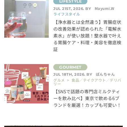
Mayumi.W
JUL 21ST, 2026. BY
ライフスタイル
【浄水器とは全然違う】胃腸症状
の改善効果が認められた「電解水
素水」が使い放題！整水器で叶え
る胃腸ケア・料理・美容を徹底検
証
ぽんちゃん
JUL 18TH, 2026. BY
グルメ > 食品／テイクアウト／デリバ
リー
【SNSで話題の専門店ミルクティ
ーを飲み比べ】東京で飲める6ブ
ランドを厳選！カップも可愛い！