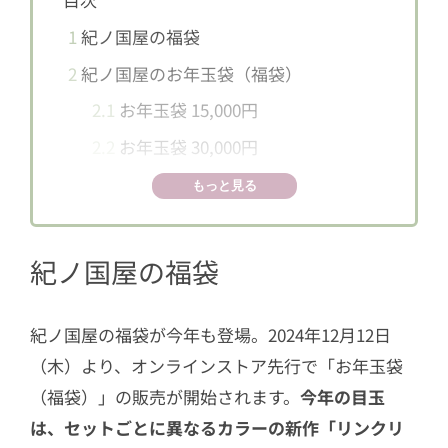
1
紀ノ国屋の福袋
2
紀ノ国屋のお年玉袋（福袋）
2.1
お年玉袋 15,000円
2.2
お年玉袋 30,000円
2.3
お年玉袋 50,000円
もっと見る
3
【公式オンラインストア限定】ニュー
イヤーハッピーBOX
紀ノ国屋の福袋
3.1
ニューイヤーハッピーBOX 6,500
円（ピンク）
紀ノ国屋の福袋が今年も登場。2024年12月12日
3.2
ニューイヤーハッピーBOX 6,500
（木）より、オンラインストア先行で「お年玉袋
円（ライトブルー）
（福袋）」の販売が開始されます。
今年の目玉
3.3
ニューイヤーハッピーBOX 10,00
は、セットごとに異なるカラーの新作「リンクリ
0円（グリーン）