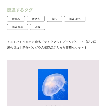
関連するタグ
新商品
新発売
福袋
福袋 2025
福袋 食品
通販
イエモネ
>
グルメ
>
食品／テイクアウト／デリバリー
>
【紀ノ国
屋の福袋】新作バッグや人気商品が入った豪華なセット！