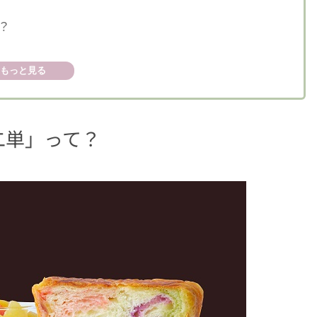
？
もっと見る
二単」って？