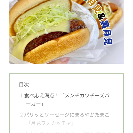
目次
1
食べ応え満点！「メンチカツチーズバ
ーガー」
2
パリッとソーセージにまろやかたまご
「月見フォカッチャ」