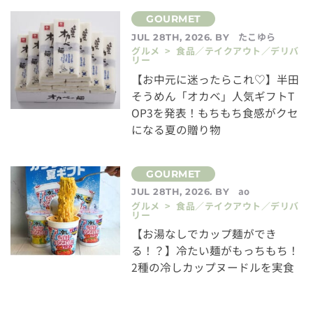
たこゆら
JUL 28TH, 2026. BY
グルメ > 食品／テイクアウト／デリバ
リー
【お中元に迷ったらこれ♡】半田
そうめん「オカベ」人気ギフトT
OP3を発表！もちもち食感がクセ
になる夏の贈り物
ao
JUL 28TH, 2026. BY
グルメ > 食品／テイクアウト／デリバ
リー
【お湯なしでカップ麺ができ
る！？】冷たい麺がもっちもち！
2種の冷しカップヌードルを実食