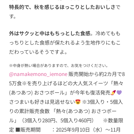
特長的で、秋を感じるほっこりとしたおいしさ
で
す。
外はサクッと中はもちっとした食感
。冷めてもも
っちりとした食感が保たれるよう生地作りにもこ
だわっているそうですよ。
※中身が熱い場合がありますので、お気をつけください。
@namakemono_iemone
販売開始から約2カ月で8
5万食※を売り上げるほどの大人気スイーツ「熱々
(あつあつ) おさつボール」が今年も復活発売
さつまいも好きは見逃せない
※3個入り・5個入
りの累計販売食数 「熱々(あつあつ) おさつボー
ル」（3個入り280円、5個入り460円） ※数量限
定 ■販売期間 ：2025年9月10日（水）～11月