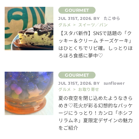
たこゆら
JUL 31ST, 2026. BY
グルメ > スイーツ／パン
【スタバ新作】SNSで話題の「ク
ッキー＆クリーム チーズケーキ」
はひとくちでリピ確。しっとりほ
ろほろ食感に夢中♡
sunflower
JUL 31ST, 2026. BY
グルメ > お取り寄せ
夏の夜空を閉じ込めたようなきら
めき♡花火が彩る幻想的なパッケ
ージにうっとり！カンロ「ホシフ
リラムネ」夏限定デザインの魅力
をご紹介