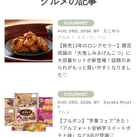
グルメの記事
たこゆら
AUG 3RD, 2026. BY
グルメ > スイーツ／パン
【発売13年のロングセラー】賛否
両論の「大鬼しみるげんこつ」に
大容量セットが新登場！話題のあ
られがもっと買いやすくなりまし
た♡
Sayaka Miyat
AUG 3RD, 2026. BY
a
グルメ
【ブルボン】“芋栗フェア”きた！
「アルフォート安納芋スイートポ
テト味」など8品が登場♡