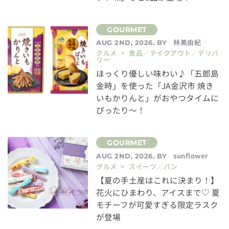
林美由紀
AUG 2ND, 2026. BY
グルメ > 食品／テイクアウト／デリバ
リー
ほっくり優しい味わい♪「五郎島
金時」を使った「JA金沢市 焼き
いもかりんと」がおやつタイムに
ぴったり～！
sunflower
AUG 2ND, 2026. BY
グルメ > スイーツ／パン
【夏の手土産はこれに決まり！】
花火にひまわり、アイスまで♡ 夏
モチーフが可愛すぎる限定ラスク
が登場