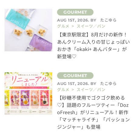
たこゆら
AUG 1ST, 2026. BY
グルメ > スイーツ／パン
【東京駅限定】8月だけの新作！
あんクリーム入りの甘じょっぱい
おかき「okaki+ あんバター」が
新登場♡
たこゆら
AUG 1ST, 2026. BY
グルメ > スイーツ／パン
【砂糖不使用でゴクゴク飲める
♡】話題のフルーツティー「Doz
oFreesh」がリニューアル！新作
「マッチャライチ」「パッション
ジンジャー」も登場