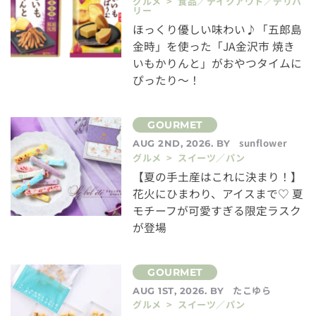
グルメ > 食品／テイクアウト／デリバ
リー
ほっくり優しい味わい♪「五郎島
金時」を使った「JA金沢市 焼き
いもかりんと」がおやつタイムに
ぴったり～！
sunflower
AUG 2ND, 2026. BY
グルメ > スイーツ／パン
【夏の手土産はこれに決まり！】
花火にひまわり、アイスまで♡ 夏
モチーフが可愛すぎる限定ラスク
が登場
たこゆら
AUG 1ST, 2026. BY
グルメ > スイーツ／パン