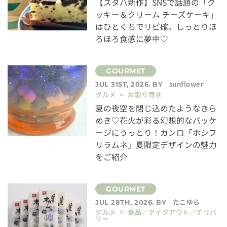
【スタバ新作】SNSで話題の「ク
ッキー＆クリーム チーズケーキ」
はひとくちでリピ確。しっとりほ
ろほろ食感に夢中♡
sunflower
JUL 31ST, 2026. BY
グルメ > お取り寄せ
夏の夜空を閉じ込めたようなきら
めき♡花火が彩る幻想的なパッケ
ージにうっとり！カンロ「ホシフ
リラムネ」夏限定デザインの魅力
をご紹介
たこゆら
JUL 28TH, 2026. BY
グルメ > 食品／テイクアウト／デリバ
リー