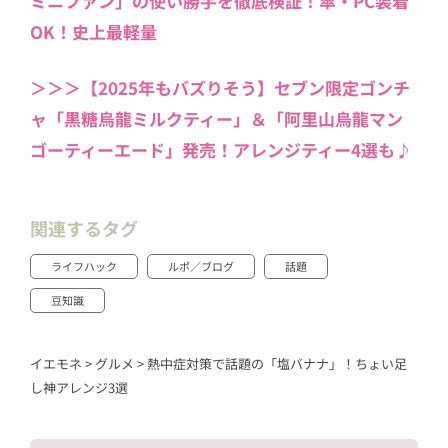
ミニファン」の使い勝手を徹底検証！傘・PC装着
OK！史上最軽量
＞＞＞【2025年もバズりそう】セブン限定ゴンチ
ャ「黒糖烏龍ミルクティー」＆「阿里山烏龍マン
ゴーティーエード」発売！アレンジティー4選も♪
関連するタグ
ライフハック
ルポ／ブログ
話題
豆知識
イエモネ
>
グルメ
>
熱中症対策で話題の「塩バナナ」！ちょい足
し神アレンジ3選