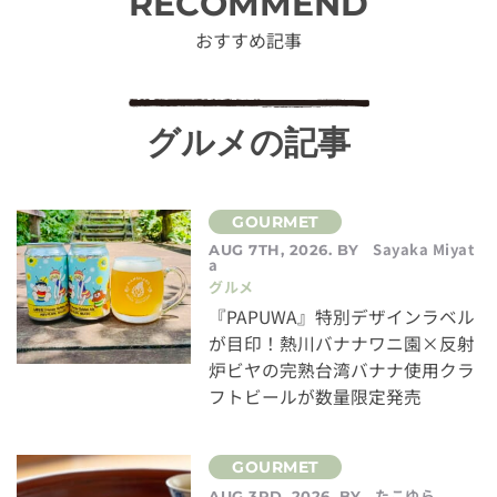
RECOMMEND
おすすめ記事
グルメの記事
Sayaka Miyat
AUG 7TH, 2026. BY
a
グルメ
『PAPUWA』特別デザインラベル
が目印！熱川バナナワニ園×反射
炉ビヤの完熟台湾バナナ使用クラ
フトビールが数量限定発売
たこゆら
AUG 3RD, 2026. BY