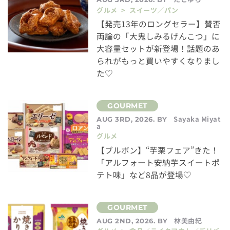
グルメ > スイーツ／パン
【発売13年のロングセラー】賛否
両論の「大鬼しみるげんこつ」に
大容量セットが新登場！話題のあ
られがもっと買いやすくなりまし
た♡
Sayaka Miyat
AUG 3RD, 2026. BY
a
グルメ
【ブルボン】“芋栗フェア”きた！
「アルフォート安納芋スイートポ
テト味」など8品が登場♡
林美由紀
AUG 2ND, 2026. BY