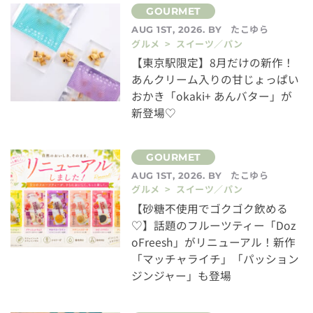
たこゆら
AUG 1ST, 2026. BY
グルメ > スイーツ／パン
【東京駅限定】8月だけの新作！
あんクリーム入りの甘じょっぱい
おかき「okaki+ あんバター」が
新登場♡
たこゆら
AUG 1ST, 2026. BY
グルメ > スイーツ／パン
【砂糖不使用でゴクゴク飲める
♡】話題のフルーツティー「Doz
oFreesh」がリニューアル！新作
「マッチャライチ」「パッション
ジンジャー」も登場