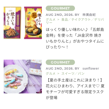
林美由紀
AUG 2ND, 2026. BY
グルメ > 食品／テイクアウト／デリバ
リー
ほっくり優しい味わい♪「五郎島
金時」を使った「JA金沢市 焼き
いもかりんと」がおやつタイムに
ぴったり～！
sunflower
AUG 2ND, 2026. BY
グルメ > スイーツ／パン
【夏の手土産はこれに決まり！】
花火にひまわり、アイスまで♡ 夏
モチーフが可愛すぎる限定ラスク
が登場