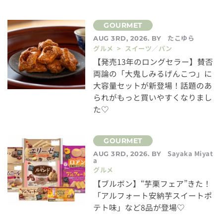
たこゆら
AUG 3RD, 2026. BY
グルメ > スイーツ／パン
【発売13年のロングセラー】賛否
両論の「大鬼しみるげんこつ」に
大容量セットが新登場！話題のあ
られがもっと買いやすくなりまし
た♡
Sayaka Miyat
AUG 3RD, 2026. BY
a
グルメ
【ブルボン】“芋栗フェア”きた！
「アルフォート安納芋スイートポ
テト味」など8品が登場♡