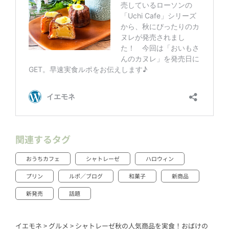
関連するタグ
おうちカフェ
シャトレーゼ
ハロウィン
プリン
ルポ／ブログ
和菓子
新商品
新発売
話題
イエモネ
>
グルメ
>
シャトレーゼ秋の人気商品を実食！おばけの