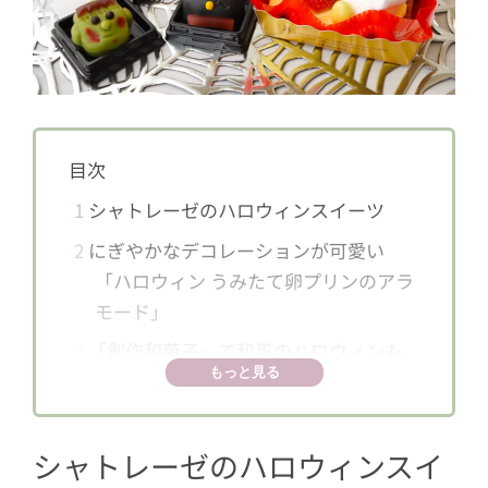
目次
1
シャトレーゼのハロウィンスイーツ
2
にぎやかなデコレーションが可愛い
「ハロウィン うみたて卵プリンのアラ
モード」
3
「創作和菓子」で和風のハロウィンも
もっと見る
あり！
4
血塗りがホラー！「創作和菓子 ハロウ
ィン フランケンシュタイン」
シャトレーゼのハロウィンスイ