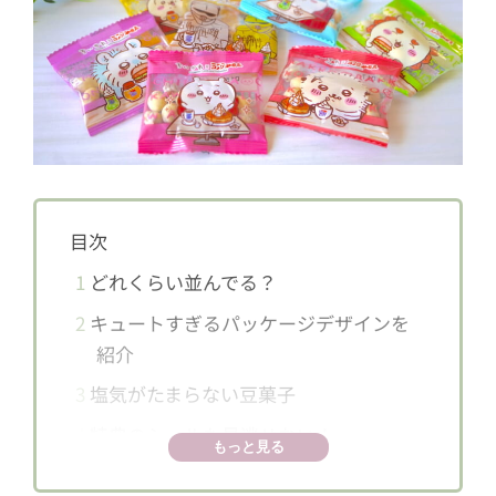
目次
1
どれくらい並んでる？
2
キュートすぎるパッケージデザインを
紹介
3
塩気がたまらない豆菓子
4
特典のシールも見逃せない！
もっと見る
5
オリジナルグッズを当てよう！