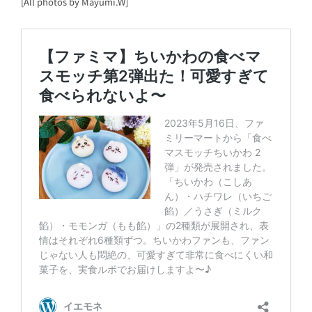
[All photos by Mayumi.W]