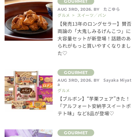
たこゆら
AUG 3RD, 2026. BY
グルメ > スイーツ／パン
【発売13年のロングセラー】賛否
両論の「大鬼しみるげんこつ」に
大容量セットが新登場！話題のあ
られがもっと買いやすくなりまし
た♡
Sayaka Miyat
AUG 3RD, 2026. BY
a
グルメ
【ブルボン】“芋栗フェア”きた！
「アルフォート安納芋スイートポ
テト味」など8品が登場♡