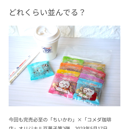
6
スマホ用壁紙もダウンロードできちゃ
どれくらい並んでる？
う
今回も完売必至の「ちいかわ」×「コメダ珈琲
店」オリジナル豆菓子第2弾。2023年5月17日