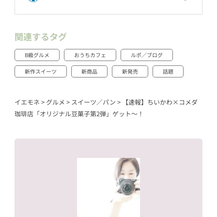
関連するタグ
B級グルメ
おうちカフェ
ルポ／ブログ
新作スイーツ
新商品
新発売
話題
イエモネ
>
グルメ
>
スイーツ／パン
>
【速報】ちいかわ×コメダ
珈琲店「オリジナル豆菓子第2弾」ゲット〜！