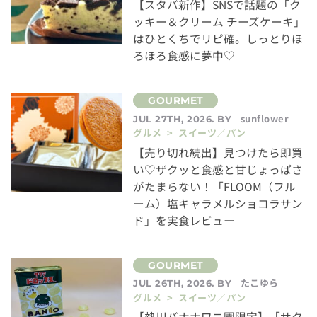
【スタバ新作】SNSで話題の「ク
ッキー＆クリーム チーズケーキ」
はひとくちでリピ確。しっとりほ
ろほろ食感に夢中♡
sunflower
JUL 27TH, 2026. BY
グルメ > スイーツ／パン
【売り切れ続出】見つけたら即買
い♡ザクッと食感と甘じょっぱさ
がたまらない！「FLOOM（フル
ーム）塩キャラメルショコラサン
ド」を実食レビュー
たこゆら
JUL 26TH, 2026. BY
グルメ > スイーツ／パン
【熱川バナナワニ園限定】「サク