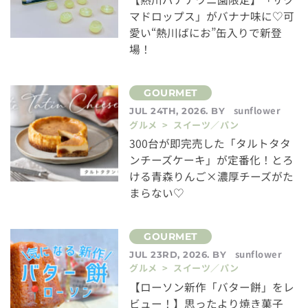
マドロップス」がバナナ味に♡可
愛い“熱川ばにお”缶入りで新登
場！
sunflower
JUL 24TH, 2026. BY
グルメ > スイーツ／パン
300台が即完売した「タルトタタ
ンチーズケーキ」が定番化！とろ
ける青森りんご×濃厚チーズがた
まらない♡
sunflower
JUL 23RD, 2026. BY
グルメ > スイーツ／パン
【ローソン新作「バター餅」をレ
ビュー！】思ったより焼き菓子