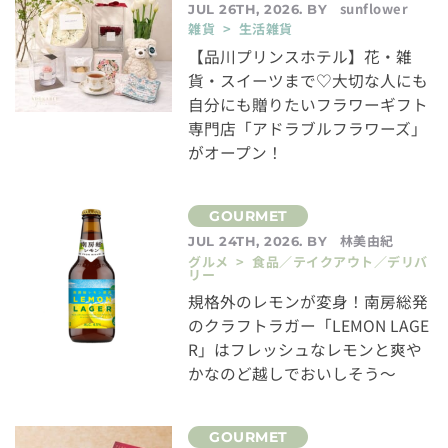
sunflower
JUL 26TH, 2026. BY
雑貨 > 生活雑貨
【品川プリンスホテル】花・雑
貨・スイーツまで♡大切な人にも
自分にも贈りたいフラワーギフト
専門店「アドラブルフラワーズ」
がオープン！
林美由紀
JUL 24TH, 2026. BY
グルメ > 食品／テイクアウト／デリバ
リー
規格外のレモンが変身！南房総発
のクラフトラガー「LEMON LAGE
R」はフレッシュなレモンと爽や
かなのど越しでおいしそう～