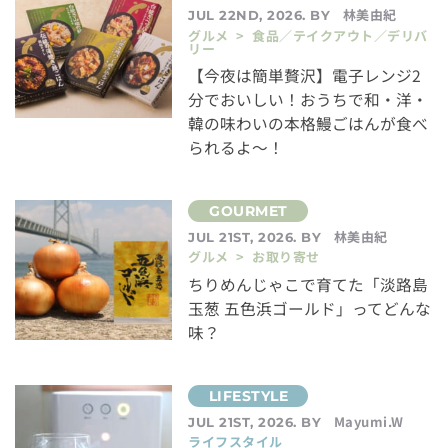
林美由紀
JUL 22ND, 2026. BY
グルメ > 食品／テイクアウト／デリバ
リー
【今夜は簡単贅沢】電子レンジ2
分でおいしい！おうちで和・洋・
韓の味わいの本格鰻ごはんが食べ
られるよ～！
林美由紀
JUL 21ST, 2026. BY
グルメ > お取り寄せ
ちりめんじゃこで育てた「淡路島
玉葱 五色浜ゴールド」ってどんな
味？
Mayumi.W
JUL 21ST, 2026. BY
ライフスタイル