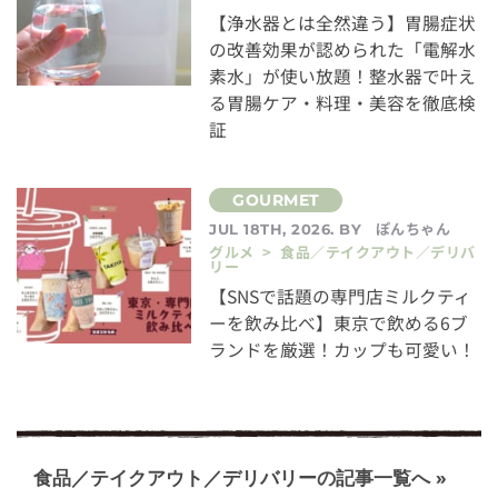
【浄水器とは全然違う】胃腸症状
の改善効果が認められた「電解水
素水」が使い放題！整水器で叶え
る胃腸ケア・料理・美容を徹底検
証
ぽんちゃん
JUL 18TH, 2026. BY
グルメ > 食品／テイクアウト／デリバ
リー
【SNSで話題の専門店ミルクティ
ーを飲み比べ】東京で飲める6ブ
ランドを厳選！カップも可愛い！
食品／テイクアウト／デリバリーの記事一覧へ »