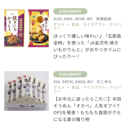
林美由紀
AUG 2ND, 2026. BY
グルメ > 食品／テイクアウト／デリバ
リー
ほっくり優しい味わい♪「五郎島
金時」を使った「JA金沢市 焼き
いもかりんと」がおやつタイムに
ぴったり～！
たこゆら
JUL 28TH, 2026. BY
グルメ > 食品／テイクアウト／デリバ
リー
【お中元に迷ったらこれ♡】半田
そうめん「オカベ」人気ギフトT
OP3を発表！もちもち食感がクセ
になる夏の贈り物