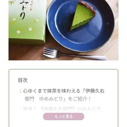
目次
1
心ゆくまで抹茶を味わえる「伊藤久右
衛門 ゆめみどり」をご紹介！
2
実食！ 【伊藤久右衛門】ゆめみどり
もっと見る