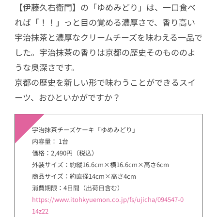
【伊藤久右衛門】の「ゆめみどり」は、一口食べ
れば「！！」っと目の覚める濃厚さで、香り高い
宇治抹茶と濃厚なクリームチーズを味わえる一品で
した。宇治抹茶の香りは京都の歴史そのもののよ
うな奥深さです。
京都の歴史を新しい形で味わうことができるスイ
ーツ、おひといかがですか？
宇治抹茶チーズケーキ「ゆめみどり」
内容量： 1台
価格：2,490円（税込）
外装サイズ：約縦16.6cm×横16.6cm×高さ6cm
商品サイズ：約直径14cm×高さ4cm
消費期限：4日間（出荷日含む）
https://www.itohkyuemon.co.jp/fs/ujicha/094547-0
14z22