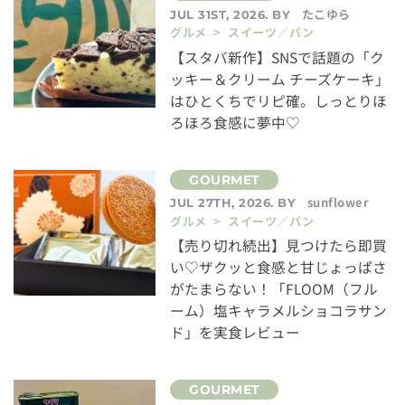
たこゆら
JUL 31ST, 2026. BY
グルメ > スイーツ／パン
【スタバ新作】SNSで話題の「ク
ッキー＆クリーム チーズケーキ」
はひとくちでリピ確。しっとりほ
ろほろ食感に夢中♡
sunflower
JUL 27TH, 2026. BY
グルメ > スイーツ／パン
【売り切れ続出】見つけたら即買
い♡ザクッと食感と甘じょっぱさ
がたまらない！「FLOOM（フル
ーム）塩キャラメルショコラサン
ド」を実食レビュー