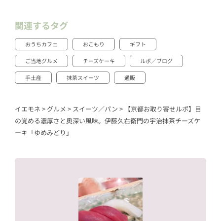
関連するタグ
おうちカフェ
おこもり
ギフト
ご当地グルメ
チーズケーキ
ルポ／ブログ
手土産
抹茶スイーツ
通販
イエモネ
>
グルメ
>
スイーツ／パン
>
【京都お取り寄せルポ】目
の覚める濃厚さと奥深い風味。伊藤久右衛門の宇治抹茶チーズケ
ーキ「ゆめみどり」