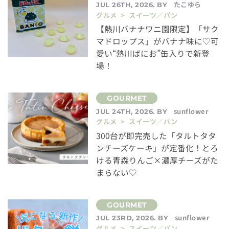
たこゆら
JUL 26TH, 2026. BY
グルメ > スイーツ／パン
【熱川バナナワニ園限定】「サク
マドロップス」がバナナ味に♡可
愛い“熱川ばにお”缶入りで新登
場！
sunflower
JUL 24TH, 2026. BY
グルメ > スイーツ／パン
300台が即完売した「タルトタタ
ンチーズケーキ」が定番化！とろ
ける青森りんご×濃厚チーズがた
まらない♡
sunflower
JUL 23RD, 2026. BY
グルメ > スイーツ／パン