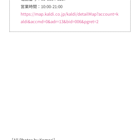
営業時間：10:00-21:00
https://map.kaldi.co.jp/kaldi/detailMap?account=k
aldi&accmd=0&adr=13&bid=006&pgret=2
［All Photos by Komori］