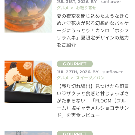
sunflower
JUL 31ST, 2026. BY
グルメ > お取り寄せ
夏の夜空を閉じ込めたようなきら
めき♡花火が彩る幻想的なパッケ
ージにうっとり！カンロ「ホシフ
リラムネ」夏限定デザインの魅力
をご紹介
sunflower
JUL 27TH, 2026. BY
グルメ > スイーツ／パン
【売り切れ続出】見つけたら即買
い♡ザクッと食感と甘じょっぱさ
がたまらない！「FLOOM（フル
ーム）塩キャラメルショコラサン
ド」を実食レビュー