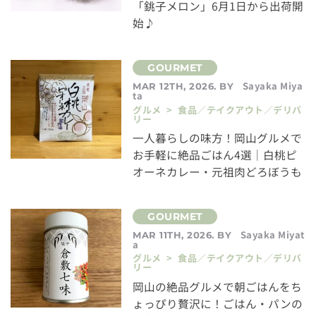
「銚子メロン」6月1日から出荷開
始♪
Sayaka Miya
MAR 12TH, 2026. BY
ta
グルメ > 食品／テイクアウト／デリバ
リー
一人暮らしの味方！岡山グルメで
お手軽に絶品ごはん4選｜白桃ピ
オーネカレー・元祖肉どろぼうも
Sayaka Miyat
MAR 11TH, 2026. BY
a
グルメ > 食品／テイクアウト／デリバ
リー
岡山の絶品グルメで朝ごはんをち
ょっぴり贅沢に！ごはん・パンの