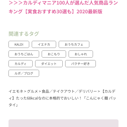
＞＞＞カルディマニア100人が選んだ人気商品ラン
キング【実食おすすめ30選も】2020最新版
関連するタグ
KALDI
イエナカ
おうちカフェ
おうちごはん
おこもり
おしゃれ
カルディ
ダイエット
パクチー好き
ルポ／ブログ
イエモネ
>
グルメ
>
食品／テイクアウト／デリバリー
>
【カルデ
ィ】たった68kcalなのに本格的でおいしい！「こんにゃく麺 パッ
タイ」