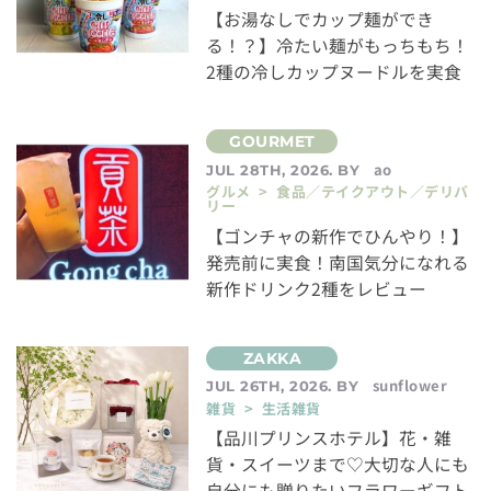
【お湯なしでカップ麺ができ
る！？】冷たい麺がもっちもち！
2種の冷しカップヌードルを実食
ao
JUL 28TH, 2026. BY
グルメ > 食品／テイクアウト／デリバ
リー
【ゴンチャの新作でひんやり！】
発売前に実食！南国気分になれる
新作ドリンク2種をレビュー
sunflower
JUL 26TH, 2026. BY
雑貨 > 生活雑貨
【品川プリンスホテル】花・雑
貨・スイーツまで♡大切な人にも
自分にも贈りたいフラワーギフト