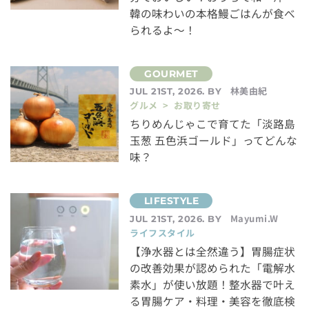
韓の味わいの本格鰻ごはんが食べ
られるよ～！
林美由紀
JUL 21ST, 2026. BY
グルメ > お取り寄せ
ちりめんじゃこで育てた「淡路島
玉葱 五色浜ゴールド」ってどんな
味？
Mayumi.W
JUL 21ST, 2026. BY
ライフスタイル
【浄水器とは全然違う】胃腸症状
の改善効果が認められた「電解水
素水」が使い放題！整水器で叶え
る胃腸ケア・料理・美容を徹底検