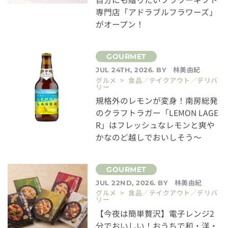
専門店「アドラブルフラワーズ」
がオープン！
林美由紀
JUL 24TH, 2026. BY
グルメ > 食品／テイクアウト／デリバ
リー
規格外のレモンが変身！南房総発
のクラフトラガー「LEMON LAGE
R」はフレッシュなレモンと爽や
かなのど越しでおいしそう～
林美由紀
JUL 22ND, 2026. BY
グルメ > 食品／テイクアウト／デリバ
リー
【今夜は簡単贅沢】電子レンジ2
分でおいしい！おうちで和・洋・