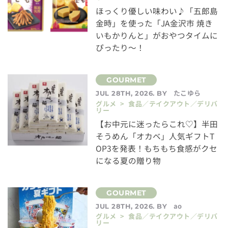
ほっくり優しい味わい♪「五郎島
金時」を使った「JA金沢市 焼き
いもかりんと」がおやつタイムに
ぴったり～！
たこゆら
JUL 28TH, 2026. BY
グルメ > 食品／テイクアウト／デリバ
リー
【お中元に迷ったらこれ♡】半田
そうめん「オカベ」人気ギフトT
OP3を発表！もちもち食感がクセ
になる夏の贈り物
ao
JUL 28TH, 2026. BY
グルメ > 食品／テイクアウト／デリバ
リー