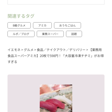
関連するタグ
B級グルメ
アミカ
おうちごはん
ルポ／ブログ
業務スーパー
話題
イエモネ
>
グルメ
>
食品／テイクアウト／デリバリー
>
【業務用
食品スーパーアミカ】20枚で598円！「大容量冷凍チヂミ」がお得
すぎる