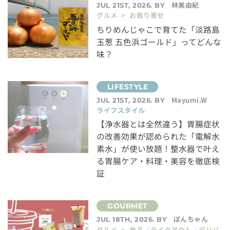
林美由紀
JUL 21ST, 2026. BY
グルメ > お取り寄せ
ちりめんじゃこで育てた「淡路島
玉葱 五色浜ゴールド」ってどんな
味？
Mayumi.W
JUL 21ST, 2026. BY
ライフスタイル
【浄水器とは全然違う】胃腸症状
の改善効果が認められた「電解水
素水」が使い放題！整水器で叶え
る胃腸ケア・料理・美容を徹底検
証
ぽんちゃん
JUL 18TH, 2026. BY
グルメ > 食品／テイクアウト／デリバ