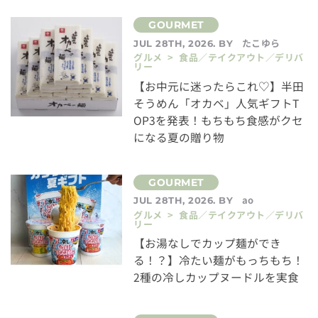
たこゆら
JUL 28TH, 2026. BY
グルメ > 食品／テイクアウト／デリバ
リー
【お中元に迷ったらこれ♡】半田
そうめん「オカベ」人気ギフトT
OP3を発表！もちもち食感がクセ
になる夏の贈り物
ao
JUL 28TH, 2026. BY
グルメ > 食品／テイクアウト／デリバ
リー
【お湯なしでカップ麺ができ
る！？】冷たい麺がもっちもち！
2種の冷しカップヌードルを実食