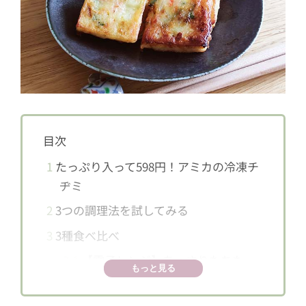
目次
1
たっぷり入って598円！アミカの冷凍チ
ヂミ
2
3つの調理法を試してみる
3
3種食べ比べ
3.1
【電子レンジ】あっさりもちも
もっと見る
ち！
3.2
【魚焼きグリル】カリッと食感！