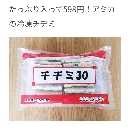
たっぷり入って598円！アミカ
3.3
【フライパン】No.1のおいしさ！
4
冷凍庫にストックしておきたい！
の冷凍
チヂミ