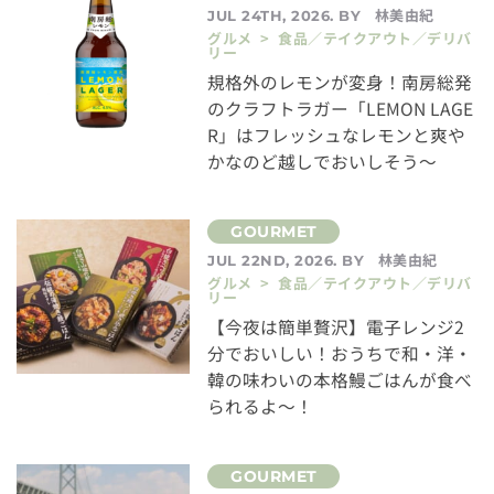
林美由紀
JUL 24TH, 2026. BY
グルメ > 食品／テイクアウト／デリバ
リー
規格外のレモンが変身！南房総発
のクラフトラガー「LEMON LAGE
R」はフレッシュなレモンと爽や
かなのど越しでおいしそう～
林美由紀
JUL 22ND, 2026. BY
グルメ > 食品／テイクアウト／デリバ
リー
【今夜は簡単贅沢】電子レンジ2
分でおいしい！おうちで和・洋・
韓の味わいの本格鰻ごはんが食べ
られるよ～！