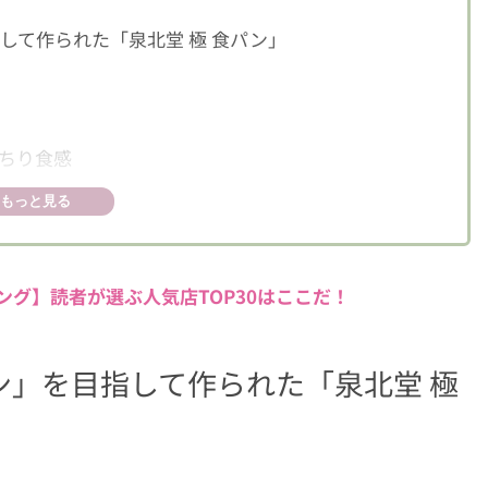
して作られた「泉北堂 極 食パン」
ちり食感
い贅沢食パン
もっと見る
ング】読者が選ぶ人気店TOP30はここだ！
ン」を目指して作られた「泉北堂 極