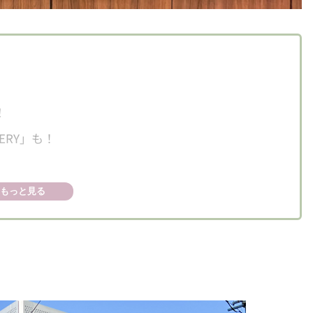
！
ERY」も！
種スパイスの焼きチーズカレーパン
もっと見る
大納言と黒豆の塩バターあづきパン
どうパン
上げたバニラ香る自家製カヌレ