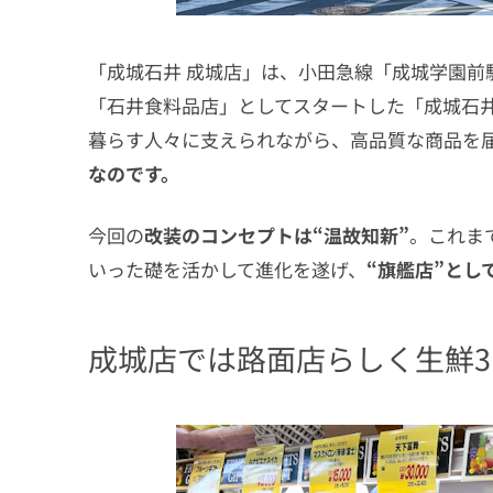
「成城石井 成城店」は、小田急線「成城学園前
「石井食料品店」としてスタートした「成城石
暮らす人々に支えられながら、高品質な商品を
なのです。
今回の
改装のコンセプトは“温故知新”
。これま
いった礎を活かして進化を遂げ、
“旗艦店”とし
成城店では路面店らしく生鮮