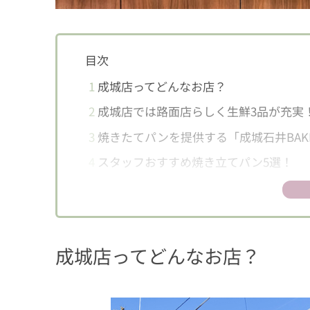
目次
1
成城店ってどんなお店？
2
成城店では路面店らしく生鮮3品が充実
3
焼きたてパンを提供する「成城石井BAK
4
スタッフおすすめ焼き立てパン5選！
4.1
ごろっと黒毛和牛と7種野菜と10
4.2
トリュフ香る塩バターロールパン
4.3
成城石井BAKERY×北尾 京丹波
成城店ってどんなお店？
4.4
カルフォルニア産レーズン50%ぶ
4.5
72時間熟成した生地を胴型で焼き