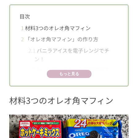
目次
1
材料3つのオレオ角マフィン
2
「オレオ角マフィン」の作り方
2.1
バニラアイスを電子レンジでチ
ン！
2.2
ホットケーキミックスを混ぜる
もっと見る
2.3
オレオを砕いて混ぜる＆トッピン
グ
材料3つのオレオ角マフィン
2.4
アルミホイルで蓋をして焼く
2.5
焼き加減を確認してできあがり！
3
簡単なのに特別感！映え度抜群