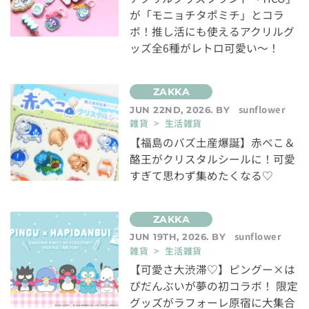
が「モニョチタポミチ」とコラ
ボ！推し活にも使えるアクリルグ
ッズ全6種がレトロ可愛い～！
sunflower
JUN 22ND, 2026. BY
雑貨 > 生活雑貨
【福島のバズ土産爆誕】赤べこ＆
酪王がクリスタルシールに！可愛
すぎて思わず集めたくなる♡
sunflower
JUN 19TH, 2026. BY
雑貨 > 生活雑貨
【可愛さ大渋滞♡】ピングー×は
ぴだんぶいが夢の初コラボ！ 限定
グッズがラフォーレ原宿に大集合