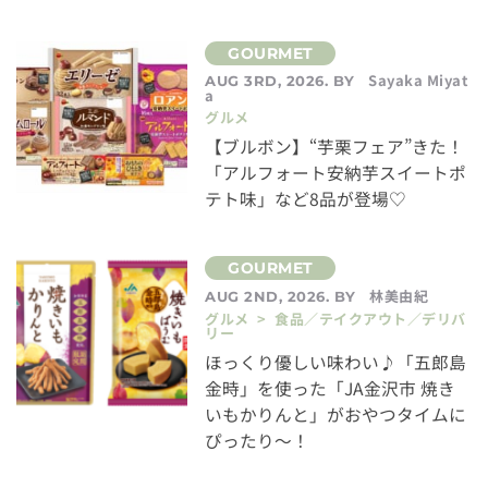
Sayaka Miyat
AUG 3RD, 2026. BY
a
グルメ
【ブルボン】“芋栗フェア”きた！
「アルフォート安納芋スイートポ
テト味」など8品が登場♡
林美由紀
AUG 2ND, 2026. BY
グルメ > 食品／テイクアウト／デリバ
リー
ほっくり優しい味わい♪「五郎島
金時」を使った「JA金沢市 焼き
いもかりんと」がおやつタイムに
ぴったり～！