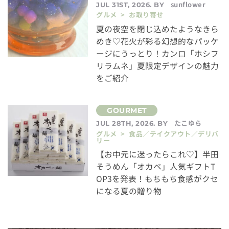
sunflower
JUL 31ST, 2026. BY
グルメ > お取り寄せ
夏の夜空を閉じ込めたようなきら
めき♡花火が彩る幻想的なパッケ
ージにうっとり！カンロ「ホシフ
リラムネ」夏限定デザインの魅力
をご紹介
たこゆら
JUL 28TH, 2026. BY
グルメ > 食品／テイクアウト／デリバ
リー
【お中元に迷ったらこれ♡】半田
そうめん「オカベ」人気ギフトT
OP3を発表！もちもち食感がクセ
になる夏の贈り物