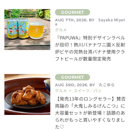
Sayaka Miyat
AUG 7TH, 2026. BY
a
グルメ
『PAPUWA』特別デザインラベル
が目印！熱川バナナワニ園×反射
炉ビヤの完熟台湾バナナ使用クラ
フトビールが数量限定発売
たこゆら
AUG 3RD, 2026. BY
グルメ > スイーツ／パン
【発売13年のロングセラー】賛否
両論の「大鬼しみるげんこつ」に
大容量セットが新登場！話題のあ
られがもっと買いやすくなりまし
た♡