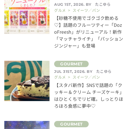
たこゆら
AUG 1ST, 2026. BY
グルメ > スイーツ／パン
【砂糖不使用でゴクゴク飲める
♡】話題のフルーツティー「Doz
oFreesh」がリニューアル！新作
「マッチャライチ」「パッション
ジンジャー」も登場
たこゆら
JUL 31ST, 2026. BY
グルメ > スイーツ／パン
【スタバ新作】SNSで話題の「ク
ッキー＆クリーム チーズケーキ」
はひとくちでリピ確。しっとりほ
ろほろ食感に夢中♡