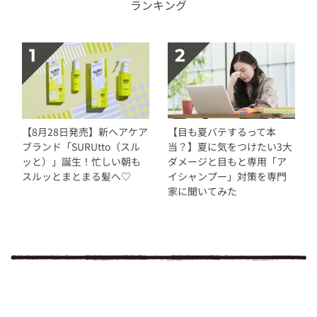
ランキング
【8月28日発売】新ヘアケア
【目も夏バテするって本
ブランド「SURUtto（スル
当？】夏に気をつけたい3大
ッと）」誕生！忙しい朝も
ダメージと目もと専用「ア
スルッとまとまる髪へ♡
イシャンプー」対策を専門
家に聞いてみた