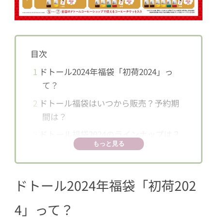
目次
1
ドトール2024年福袋「初荷2024」っ
て？
2
ドトール福袋はいつから販売？予約期
間は？
3
ドトール福袋2024のラインナップは？
もっと見る
4
＜数量限定＞ポムポムプリン オリジナ
ル巾着
ドトール2024年福袋「初荷202
4.1
ポムポムプリンのオリジナルグッ
ズが抽選で当たる！運試しクジ
4」って？