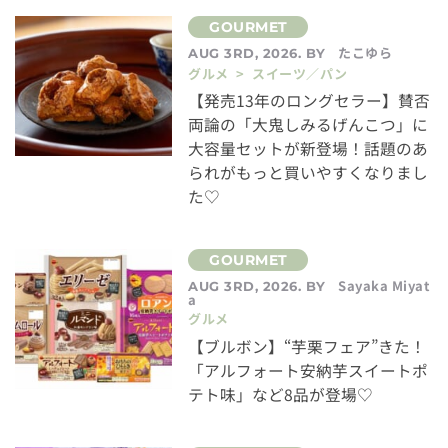
たこゆら
AUG 3RD, 2026. BY
グルメ > スイーツ／パン
【発売13年のロングセラー】賛否
両論の「大鬼しみるげんこつ」に
大容量セットが新登場！話題のあ
られがもっと買いやすくなりまし
た♡
Sayaka Miyat
AUG 3RD, 2026. BY
a
グルメ
【ブルボン】“芋栗フェア”きた！
「アルフォート安納芋スイートポ
テト味」など8品が登場♡