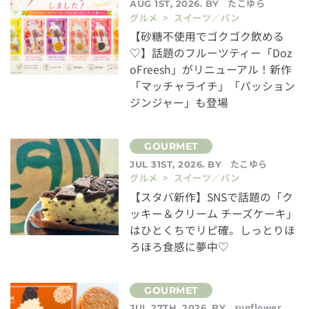
たこゆら
AUG 1ST, 2026. BY
グルメ > スイーツ／パン
【砂糖不使用でゴクゴク飲める
♡】話題のフルーツティー「Doz
oFreesh」がリニューアル！新作
「マッチャライチ」「パッション
ジンジャー」も登場
たこゆら
JUL 31ST, 2026. BY
グルメ > スイーツ／パン
【スタバ新作】SNSで話題の「ク
ッキー＆クリーム チーズケーキ」
はひとくちでリピ確。しっとりほ
ろほろ食感に夢中♡
sunflower
JUL 27TH, 2026. BY