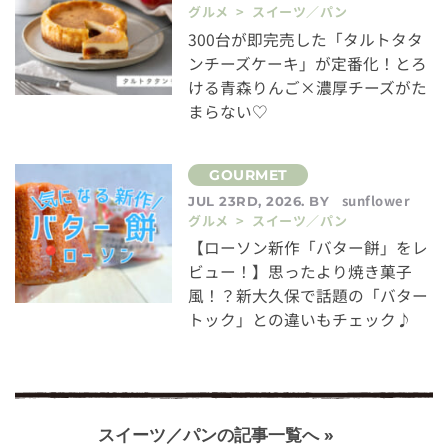
グルメ > スイーツ／パン
300台が即完売した「タルトタタ
ンチーズケーキ」が定番化！とろ
ける青森りんご×濃厚チーズがた
まらない♡
sunflower
JUL 23RD, 2026. BY
グルメ > スイーツ／パン
【ローソン新作「バター餅」をレ
ビュー！】思ったより焼き菓子
風！？新大久保で話題の「バター
トック」との違いもチェック♪
スイーツ／パンの記事一覧へ »