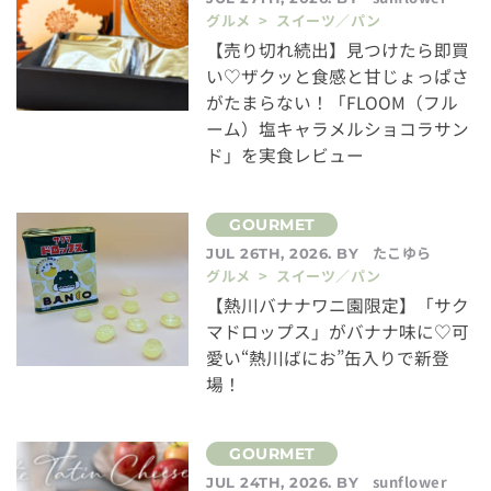
グルメ > スイーツ／パン
【売り切れ続出】見つけたら即買
い♡ザクッと食感と甘じょっぱさ
がたまらない！「FLOOM（フル
ーム）塩キャラメルショコラサン
ド」を実食レビュー
たこゆら
JUL 26TH, 2026. BY
グルメ > スイーツ／パン
【熱川バナナワニ園限定】「サク
マドロップス」がバナナ味に♡可
愛い“熱川ばにお”缶入りで新登
場！
sunflower
JUL 24TH, 2026. BY