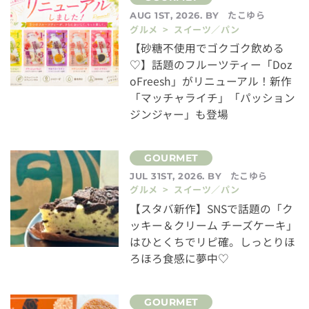
たこゆら
AUG 1ST, 2026. BY
グルメ > スイーツ／パン
【砂糖不使用でゴクゴク飲める
♡】話題のフルーツティー「Doz
oFreesh」がリニューアル！新作
「マッチャライチ」「パッション
ジンジャー」も登場
たこゆら
JUL 31ST, 2026. BY
グルメ > スイーツ／パン
【スタバ新作】SNSで話題の「ク
ッキー＆クリーム チーズケーキ」
はひとくちでリピ確。しっとりほ
ろほろ食感に夢中♡