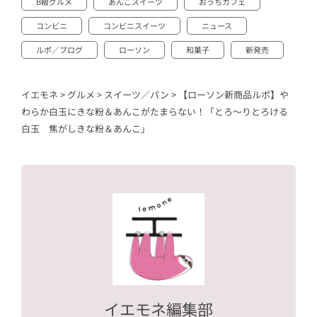
B級グルメ
あんこスイーツ
おうちカフェ
コンビニ
コンビニスイーツ
ニュース
ルポ／ブログ
ローソン
和菓子
新発売
イエモネ
>
グルメ
>
スイーツ／パン
>
【ローソン新商品ルポ】や
わらか白玉にきな粉＆あんこがたまらない！「とろ〜りとろける
白玉 焦がしきな粉＆あんこ」
イエモネ編集部