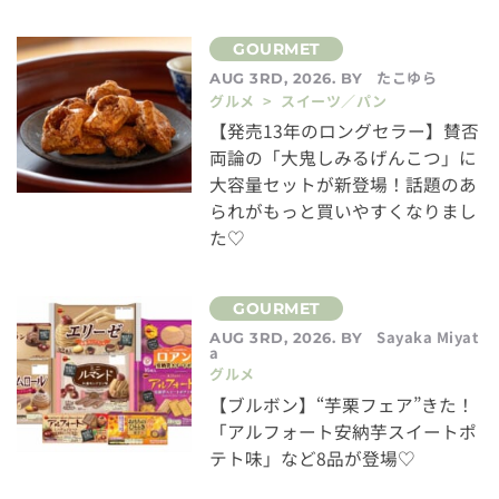
たこゆら
AUG 3RD, 2026. BY
グルメ > スイーツ／パン
【発売13年のロングセラー】賛否
両論の「大鬼しみるげんこつ」に
大容量セットが新登場！話題のあ
られがもっと買いやすくなりまし
た♡
Sayaka Miyat
AUG 3RD, 2026. BY
a
グルメ
【ブルボン】“芋栗フェア”きた！
「アルフォート安納芋スイートポ
テト味」など8品が登場♡