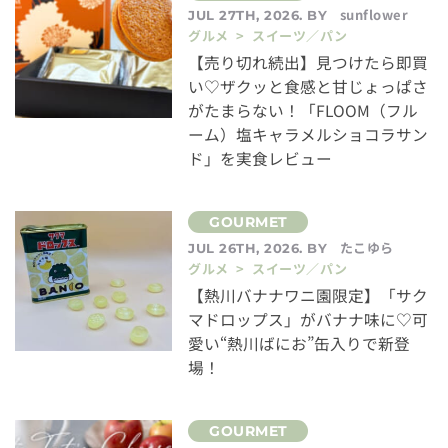
sunflower
JUL 27TH, 2026. BY
グルメ > スイーツ／パン
【売り切れ続出】見つけたら即買
い♡ザクッと食感と甘じょっぱさ
がたまらない！「FLOOM（フル
ーム）塩キャラメルショコラサン
ド」を実食レビュー
たこゆら
JUL 26TH, 2026. BY
グルメ > スイーツ／パン
【熱川バナナワニ園限定】「サク
マドロップス」がバナナ味に♡可
愛い“熱川ばにお”缶入りで新登
場！