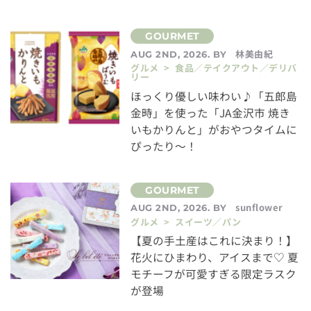
林美由紀
AUG 2ND, 2026. BY
グルメ > 食品／テイクアウト／デリバ
リー
ほっくり優しい味わい♪「五郎島
金時」を使った「JA金沢市 焼き
いもかりんと」がおやつタイムに
ぴったり～！
sunflower
AUG 2ND, 2026. BY
グルメ > スイーツ／パン
【夏の手土産はこれに決まり！】
花火にひまわり、アイスまで♡ 夏
モチーフが可愛すぎる限定ラスク
が登場