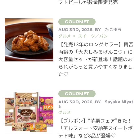
フトビールが数量限定発売
たこゆら
AUG 3RD, 2026. BY
グルメ > スイーツ／パン
【発売13年のロングセラー】賛否
両論の「大鬼しみるげんこつ」に
大容量セットが新登場！話題のあ
られがもっと買いやすくなりまし
た♡
Sayaka Miyat
AUG 3RD, 2026. BY
a
グルメ
【ブルボン】“芋栗フェア”きた！
「アルフォート安納芋スイートポ
テト味」など8品が登場♡