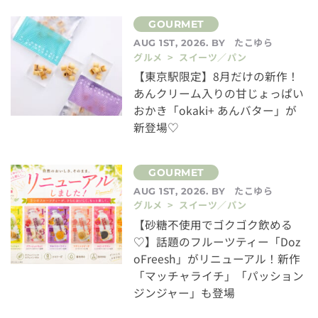
たこゆら
AUG 1ST, 2026. BY
グルメ > スイーツ／パン
【東京駅限定】8月だけの新作！
あんクリーム入りの甘じょっぱい
おかき「okaki+ あんバター」が
新登場♡
たこゆら
AUG 1ST, 2026. BY
グルメ > スイーツ／パン
【砂糖不使用でゴクゴク飲める
♡】話題のフルーツティー「Doz
oFreesh」がリニューアル！新作
「マッチャライチ」「パッション
ジンジャー」も登場