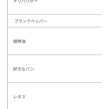
  チリパウダー

   ブラックペッパー
  植物油

  好きなパン

  レタス
