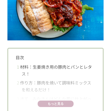
目次
1
材料：生姜焼き用の豚肉とパンとレタ
ス！
2
作り方：豚肉を焼いて調味料ミックス
を和えるだけ！
3
さて、みなさんはどんな風に仕上がっ
もっと見る
たでしょう！