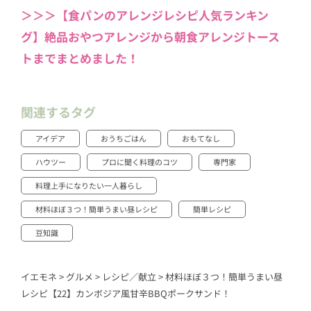
＞＞＞【食パンのアレンジレシピ人気ランキン
グ】絶品おやつアレンジから朝食アレンジトース
トまでまとめました！
関連するタグ
アイデア
おうちごはん
おもてなし
ハウツー
プロに聞く料理のコツ
専門家
料理上手になりたい一人暮らし
材料ほぼ３つ！簡単うまい昼レシピ
簡単レシピ
豆知識
イエモネ
>
グルメ
>
レシピ／献立
>
材料ほぼ３つ！簡単うまい昼
レシピ【22】カンボジア風甘辛BBQポークサンド！