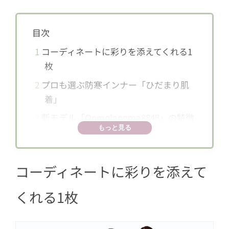
目次
1
コーディネートに彩りを添えてくれる1
枚
2
プロも選ぶ防寒インナー「ひだまり肌
着」
3
新モデル「Qomolangma8848」の特徴
もっと見る
3.1
首元がすっきりとしたクルーネッ
クタイプ
コーディネートに彩りを添えて
3.2
首元までしっかり暖かいタートル
ネック
くれる1枚
4
従来の「チョモランマ」との違い