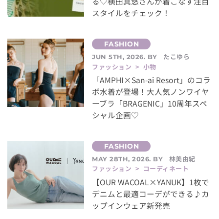
る♡横田真悠さんが着こなす注目
スタイルをチェック！
たこゆら
JUN 5TH, 2026. BY
ファッション > 小物
「AMPHI×San-ai Resort」のコラ
ボ水着が登場！大人気ノンワイヤ
ーブラ「BRAGENIC」10周年スペ
シャル企画♡
林美由紀
MAY 28TH, 2026. BY
ファッション > コーディネート
【OUR WACOAL×YANUK】1枚で
デニムと最適コーデができる♪カ
ップインウェア新発売