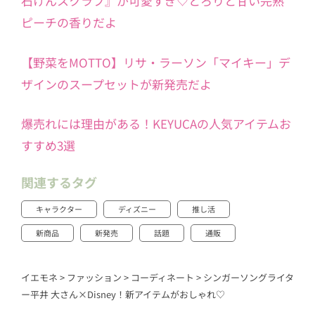
石けんスクラブ』が可愛すぎ♡とろりと甘い完熟
ピーチの香りだよ
【野菜をMOTTO】リサ・ラーソン「マイキー」デ
ザインのスープセットが新発売だよ
爆売れには理由がある！KEYUCAの人気アイテムお
すすめ3選
関連するタグ
キャラクター
ディズニー
推し活
新商品
新発売
話題
通販
イエモネ
>
ファッション
>
コーディネート
>
シンガーソングライタ
ー平井 大さん×Disney！新アイテムがおしゃれ♡