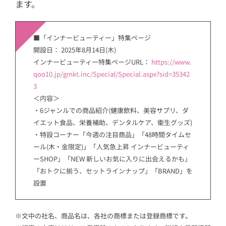
ます。
■「インナービューティー」特集ページ
開設日： 2025年8月14日(木)
インナービューティー特集ページURL：
https://www.
qoo10.jp/gmkt.inc/Special/Special.aspx?sid=35342
3
＜内容＞
・6ジャンルでの商品紹介(健康飲料、美容サプリ、ダ
イエット食品、栄養補助、デンタルケア、衛生グッズ)
・特設コーナー「今週の注目商品」「48時間タイムセ
ール(木・金限定)」「人気急上昇 インナービューティ
ーSHOP」「NEW 新しいお気に入りに出会えるかも」
「おトクに揃う、セットラインナップ」「BRAND」を
設置
※文中の社名、商品名は、各社の商標または登録商標です。