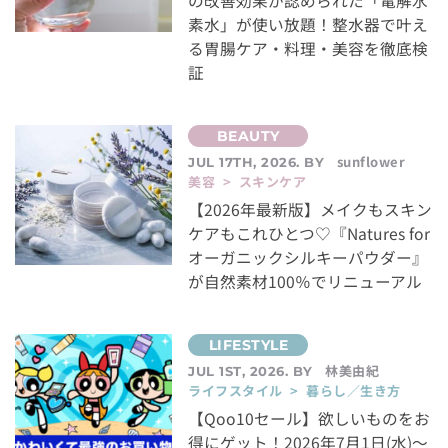
の改善効果が認められた「電解水
素水」が使い放題！整水器で叶え
る胃腸ケア・料理・美容を徹底検
証
sunflower
JUL 17TH, 2026. BY
美容 > スキンケア
【2026年最新版】メイクもスキン
ケアもこれひとつ♡『Natures for
オーガニックシルキーパウダー』
が自然素材100％でリニューアル
林美由紀
JUL 1ST, 2026. BY
ライフスタイル > 暮らし／生き方
【Qoo10セール】欲しいものをお
得にゲット！2026年7月1日(水)～