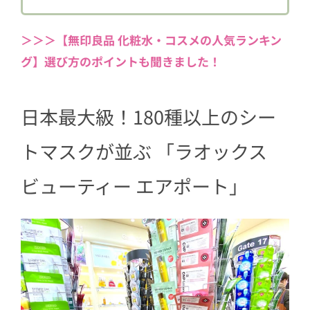
ジェニック ゼリーマスク ホワイトニン
グ
＞＞＞【無印良品 化粧水・コスメの人気ランキン
3.1
トロ～リとした美容液が浸透 し
グ】選び方のポイントも聞きました！
っとりもっちりした肌へ
4
第4位 魔女工場 ガラクナイアシンエ
日本最大級！180種以上のシー
ッセンスマスク
4.1
滴（したた）るほどたっぷり入っ
トマスクが並ぶ 「ラオックス
た美容液で柔肌に
ビューティー エアポート」
5
第3位 CNP レッドプロポリスアンプ
ルマスク ＜Red Propolis Ampule Mas
k＞
5.1
レッドプロポリス含有のアンプル
美容液 シートマスクは極上のつけ
心地