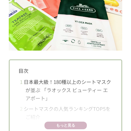
目次
1
日本最大級！180種以上のシートマスク
が並ぶ 「ラオックス ビューティー エ
アポート」
2
シートマスクの人気ランキングTOP5を
ご紹介
もっと見る
3
第5位 BANOBAGI＜バノバギ＞ ビタ