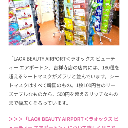
6
第2位 Mediheal＜メディヒール＞ テ
ィーツリーケアソリューションアンプ
ルマスクEX
6.1
ハーブの清涼感に癒されながら水
分をチャージ
7
第1位 VT Cosmetics＜ヴイティーコス
メティックス＞CICA＜シカ＞マスク
「LAOX BEAUTY AIRPORT＜ラオックス ビューテ
7.1
特別なガーゼを使ったマスクで潤
ィー エアポート＞」吉祥寺店の店内には、180種を
いとハリ感がUP
超えるシートマスクがズラリと並んでいます。シー
トマスクはすべて韓国のもの。1枚100円台のリー
ズナブルなものから、500円を超えるリッチなもの
まで幅広くそろっています。
＞＞＞「LAOX BEAUTY AIRPORT＜ラオックス ビ
ューティー エアポート＞」について詳しくはこち