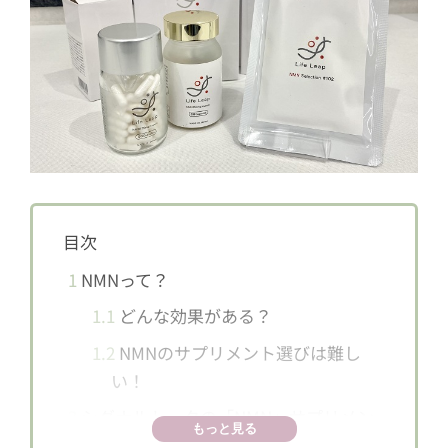
目次
1
NMNって？
1.1
どんな効果がある？
1.2
NMNのサプリメント選びは難し
い！
2
シグナルトークの「NMN」サプリメン
もっと見る
トが選ばれる理由