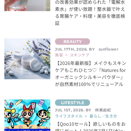
の改善効果が認められた「電解水
素水」が使い放題！整水器で叶え
る胃腸ケア・料理・美容を徹底検
証
sunflower
JUL 17TH, 2026. BY
美容 > スキンケア
【2026年最新版】メイクもスキン
ケアもこれひとつ♡『Natures for
オーガニックシルキーパウダー』
が自然素材100％でリニューアル
林美由紀
JUL 1ST, 2026. BY
ライフスタイル > 暮らし／生き方
【Qoo10セール】欲しいものをお
得にゲット！2026年7月1日(水)～