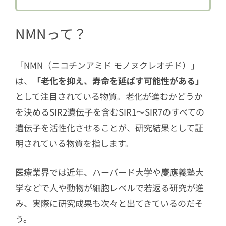
3
エイジングケアにまつわるAIアプリ「Li
NMNって？
fe Leap」とは？
4
NMNのこれからに大注目
「NMN（ニコチンアミド モノヌクレオチド）」
は、
「老化を抑え、寿命を延ばす可能性がある」
として注目されている物質。老化が進むかどうか
を決めるSIR2遺伝子を含むSIR1～SIR7のすべての
遺伝子を活性化させることが、研究結果として証
明されている物質を指します。
医療業界では近年、ハーバード大学や慶應義塾大
学などで人や動物が細胞レベルで若返る研究が進
み、実際に研究成果も次々と出てきているのだそ
う。