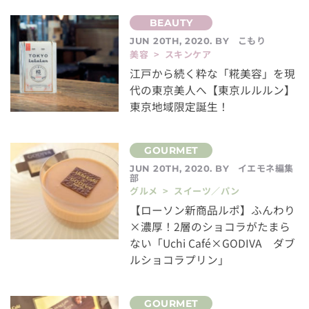
こもり
JUN 20TH, 2020. BY
美容 > スキンケア
江戸から続く粋な「糀美容」を現
代の東京美人へ【東京ルルルン】
東京地域限定誕生！
イエモネ編集
JUN 20TH, 2020. BY
部
グルメ > スイーツ／パン
【ローソン新商品ルポ】ふんわり
×濃厚！2層のショコラがたまら
ない「Uchi Café×GODIVA ダブ
ルショコラプリン」