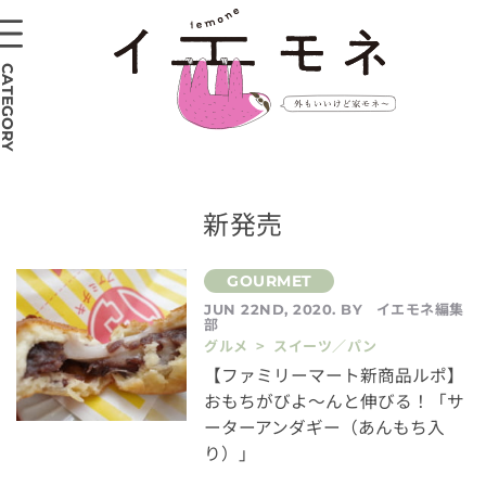
CATEGORY
新発売
イエモネ編集
JUN 22ND, 2020. BY
部
グルメ > スイーツ／パン
【ファミリーマート新商品ルポ】
おもちがびよ〜んと伸びる！「サ
ーターアンダギー（あんもち入
り）」