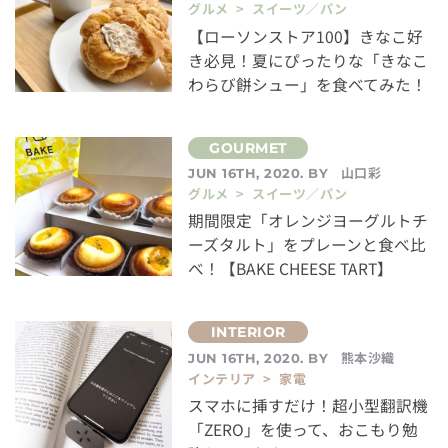
グルメ > スイーツ／パン
【ローソンストア100】きなこ好
き必見！夏にぴったりな「きなこ
わらび餅シュー」を食べてみた！
山口彩
JUN 16TH, 2020. BY
グルメ > スイーツ／パン
期間限定「オレンジヨーグルトチ
ーズタルト」をプレーンと食べ比
べ！【BAKE CHEESE TART】
熊本沙織
JUN 16TH, 2020. BY
インテリア > 家電
スマホに挿すだけ！超小型翻訳機
「ZERO」を使って、おこもり勉