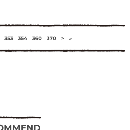
353
354
360
370
>
»
OMMEND