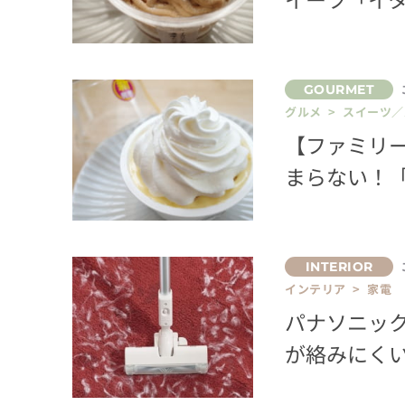
グルメ > スイーツ
【ファミリ
まらない！
インテリア > 家電
パナソニッ
が絡みにく