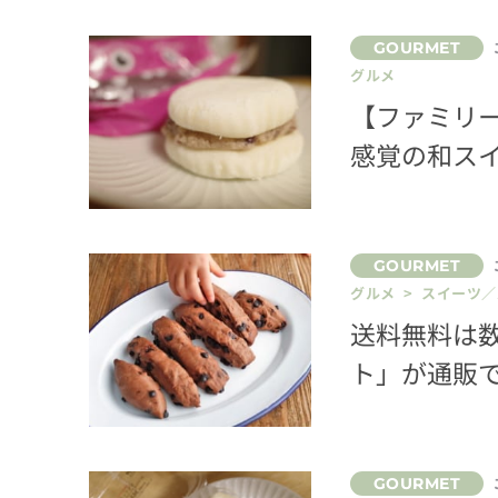
グルメ
【ファミリ
感覚の和ス
グルメ > スイーツ
送料無料は数
ト」が通販