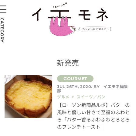
CATEGORY
新発売
イエモネ編集
JUL 26TH, 2020. BY
部
グルメ > スイーツ／パン
【ローソン新商品ルポ】バターの
風味と優しい甘さで至福のふわと
ろ「バター香るふわふわとろとろ
のフレンチトースト」