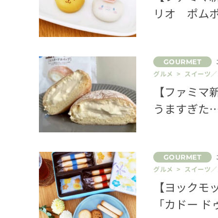
リオ ポム
グルメ > スイーツ
【ファミマ新
うますぎた
グルメ > スイーツ
【ヨックモ
「カドー ド