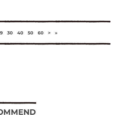
29
30
40
50
60
>
»
OMMEND