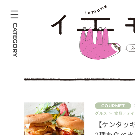
CATEGORY
グルメ > 食品／テ
【ケンタッ
2種を食べ比