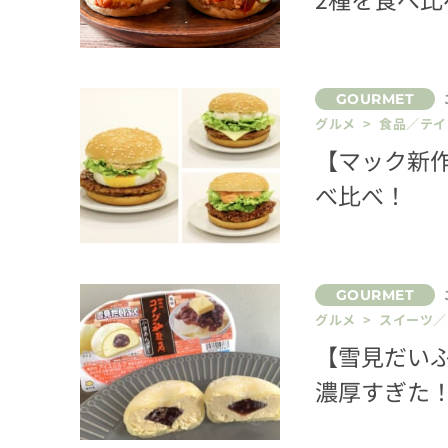
グルメ > 食品／テ
【マック新
べ比べ！
グルメ > スイーツ
【雪見だい
濃厚すぎた