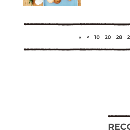
«
<
10
20
28
REC