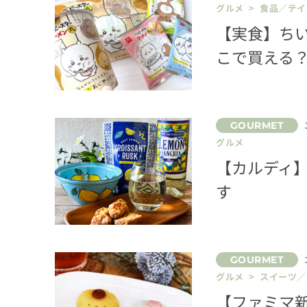
グルメ > 食品／テ
【実食】ち
こで買える
グルメ
【カルディ】
す
グルメ > スイーツ
【ファミマ