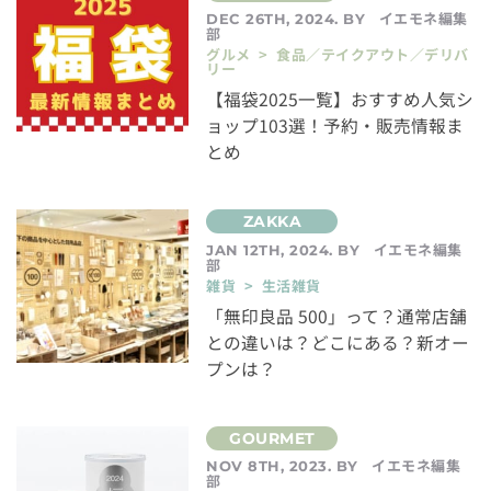
イエモネ編集
DEC 26TH, 2024. BY
部
グルメ > 食品／テイクアウト／デリバ
リー
【福袋2025一覧】おすすめ人気シ
ョップ103選！予約・販売情報ま
とめ
イエモネ編集
JAN 12TH, 2024. BY
部
雑貨 > 生活雑貨
「無印良品 500」って？通常店舗
との違いは？どこにある？新オー
プンは？
イエモネ編集
NOV 8TH, 2023. BY
部