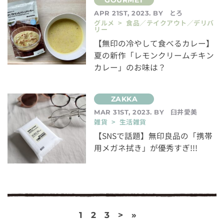
とろ
APR 21ST, 2023. BY
グルメ > 食品／テイクアウト／デリバ
リー
【無印の冷やして食べるカレー】
夏の新作「レモンクリームチキン
カレー」のお味は？
臼井愛美
MAR 31ST, 2023. BY
雑貨 > 生活雑貨
【SNSで話題】無印良品の「携帯
用メガネ拭き」が優秀すぎ!!!
1
2
3
>
»