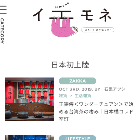
CATEGORY
日本初上陸
石黒アツシ
OCT 3RD, 2019. BY
雑貨 > 生活雑貨
王德傳＜ワンダーチュアン＞で始
める台湾茶の嗜み｜日本橋コレド
室町