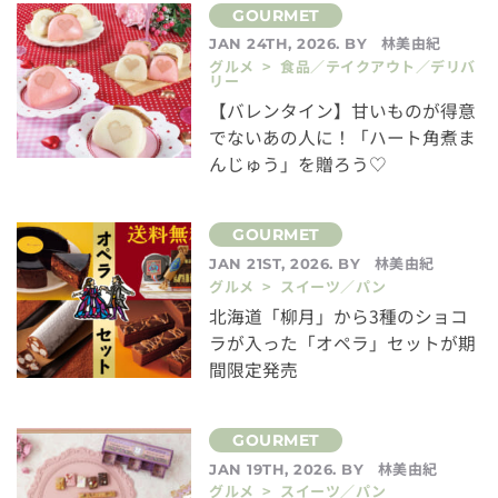
林美由紀
JAN 24TH, 2026. BY
グルメ > 食品／テイクアウト／デリバ
リー
【バレンタイン】甘いものが得意
でないあの人に！「ハート角煮ま
んじゅう」を贈ろう♡
林美由紀
JAN 21ST, 2026. BY
グルメ > スイーツ／パン
北海道「柳月」から3種のショコ
ラが入った「オペラ」セットが期
間限定発売
林美由紀
JAN 19TH, 2026. BY
グルメ > スイーツ／パン