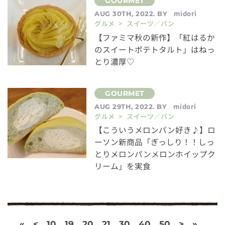
midori
AUG 30TH, 2022. BY
グルメ > スイーツ／パン
【ファミマ秋の新作】「紅はるか
のスイートポテトタルト」はねっ
とり濃厚♡
midori
AUG 29TH, 2022. BY
グルメ > スイーツ／パン
【こういうメロンパン好き♪】ロ
ーソン新商品「ぎっしり！！しっ
とりメロンパンメロンホイップク
リーム」を実食
«
<
10
19
20
21
30
40
50
>
»