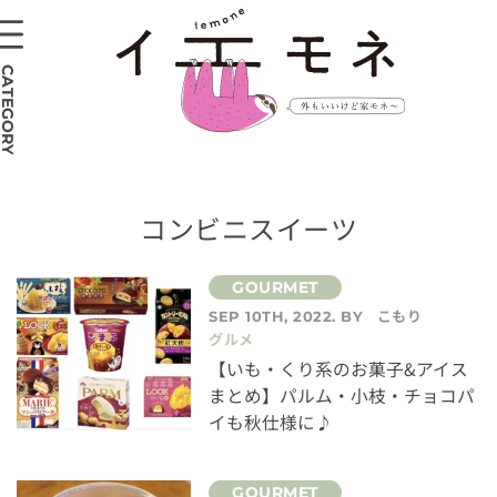
CATEGORY
コンビニスイーツ
こもり
SEP 10TH, 2022. BY
グルメ
【いも・くり系のお菓子&アイス
まとめ】パルム・小枝・チョコパ
イも秋仕様に♪