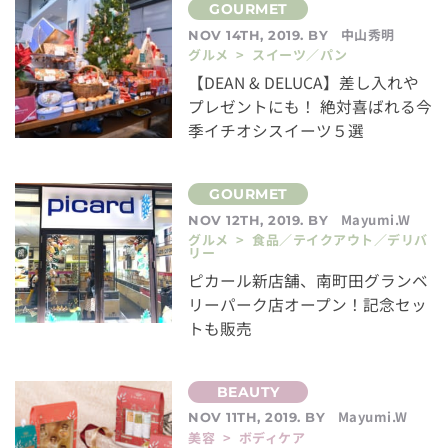
中山秀明
NOV 14TH, 2019. BY
グルメ > スイーツ／パン
【DEAN & DELUCA】差し入れや
プレゼントにも！ 絶対喜ばれる今
季イチオシスイーツ５選
Mayumi.W
NOV 12TH, 2019. BY
グルメ > 食品／テイクアウト／デリバ
リー
ピカール新店舗、南町田グランベ
リーパーク店オープン！記念セッ
トも販売
Mayumi.W
NOV 11TH, 2019. BY
美容 > ボディケア