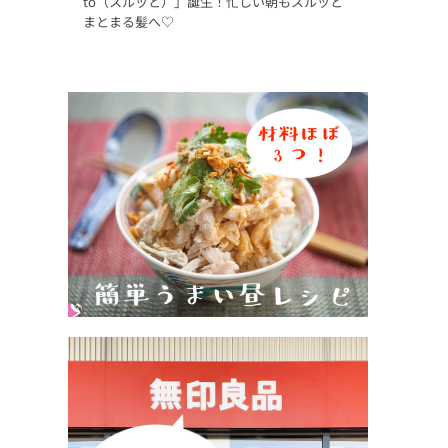
to（スルッと）」誕生！忙しい朝もスルッと
まとまる髪へ♡