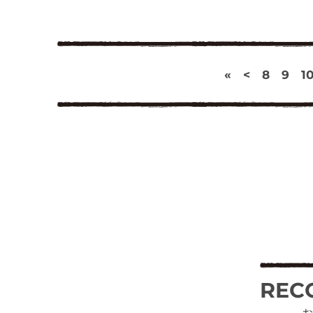
«
<
8
9
1
REC
お