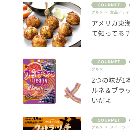
グルメ > 食品／テ
アメリカ東
て知ってる
グルメ
2つの味が1
ルネ＆ブラ
いだよ
グルメ > スイーツ