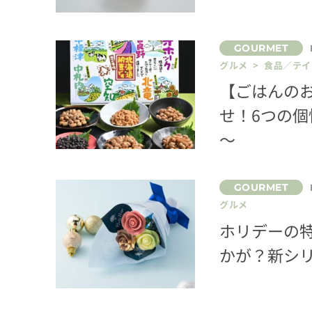
グルメ > 食品／テ
【ごはんの
せ！6つの
～
グルメ
ホリデーの
かが？新シリ