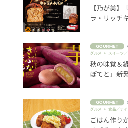
【乃が美】
ラ・リッチ
グルメ > スイーツ
秋の味覚＆
ぽてと」新
グルメ > 食品／テ
ごはん作り