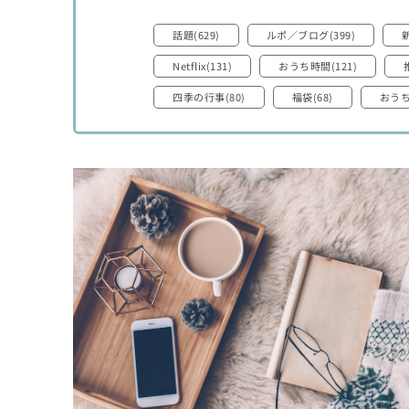
話題(629)
ルポ／ブログ(399)
新
Netflix(131)
おうち時間(121)
四季の行事(80)
福袋(68)
おうち