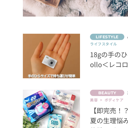
ライフスタイル
18gの手の
ollo＜レ
美容 > ボディケア
【即完売！？
夏の生理悩