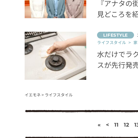
『アナタの
見どころを
ライフスタイル > 家
水だけでラ
スが先行発
イエモネ
>
ライフスタイル
«
<
11
12
1