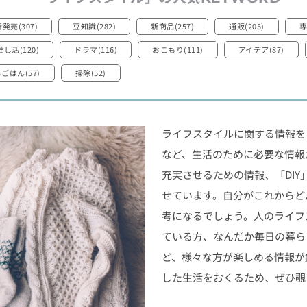
発売(307)
豆知識(282)
新商品(257)
通販(205)
専
推し活(120)
ドラマ(116)
おこもり(111)
アイデア(87)
ごはん(57)
掃除(52)
ライフスタイルに関する情報を
など、生活のために必要な情報
充実させるための情報、「DI
せています。自分がこれからど
考になるでしょう。人のライフ
ている方、なんだか毎日の暮ら
ど、様々な方が楽しめる情報が
した生活をおくるため、ぜひ覗