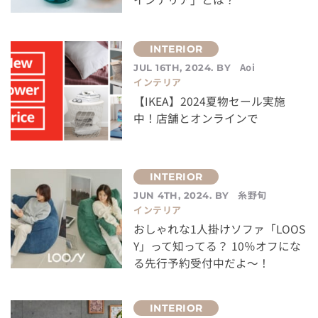
Aoi
JUL 16TH, 2024. BY
インテリア
【IKEA】2024夏物セール実施
中！店舗とオンラインで
糸野旬
JUN 4TH, 2024. BY
インテリア
おしゃれな1人掛けソファ「LOOS
Y」って知ってる？ 10％オフにな
る先行予約受付中だよ～！