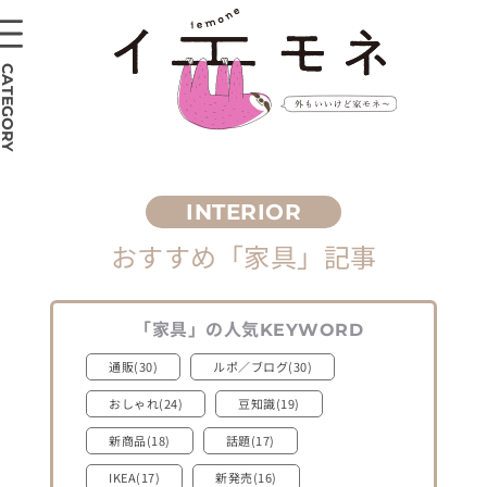
CATEGORY
おすすめ
「家具」
記事
「家具」
の人気
KEYWORD
通販(30)
ルポ／ブログ(30)
おしゃれ(24)
豆知識(19)
新商品(18)
話題(17)
IKEA(17)
新発売(16)