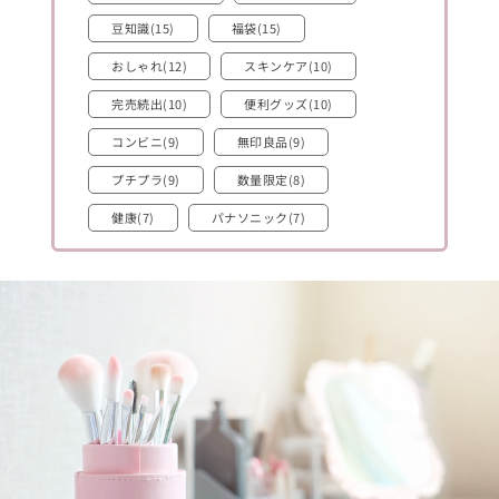
豆知識(15)
福袋(15)
おしゃれ(12)
スキンケア(10)
完売続出(10)
便利グッズ(10)
コンビニ(9)
無印良品(9)
プチプラ(9)
数量限定(8)
健康(7)
パナソニック(7)