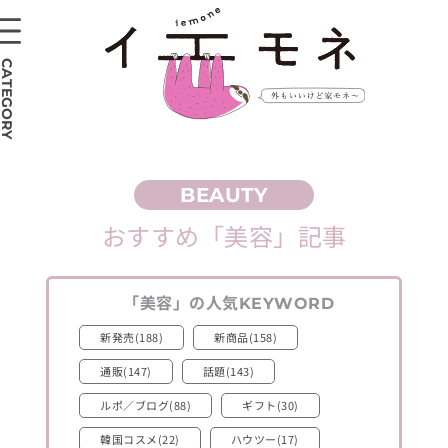
CATEGORY
おすすめ
「美容」
記事
「美容」
の人気
KEYWORD
新発売(188)
新商品(158)
通販(147)
話題(143)
ルポ／ブログ(88)
ギフト(30)
韓国コスメ(22)
ハウツー(17)