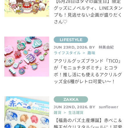
【6月28日はタマの誕生日】限定
グッズにノベルティ、LINEスタン
プも！見逃せない企画が盛りだく
さん♡
林美由紀
JUN 23RD, 2026. BY
ライフスタイル > 趣味
アクリルグッズブランド「TICO」
が「モニョチタポミチ」とコラ
ボ！推し活にも使えるアクリルグ
ッズ全6種がレトロ可愛い～！
sunflower
JUN 22ND, 2026. BY
雑貨 > 生活雑貨
【福島のバズ土産爆誕】赤べこ＆
酪王がクリスタルシールに！可愛