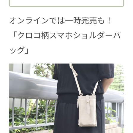
ポケット
オンラインでは一時完売も！
5
【便利ポイント3】長さは5段階調節可
能
「クロコ柄スマホショルダーバ
6
見つけたら即買いレベル！
ッグ」