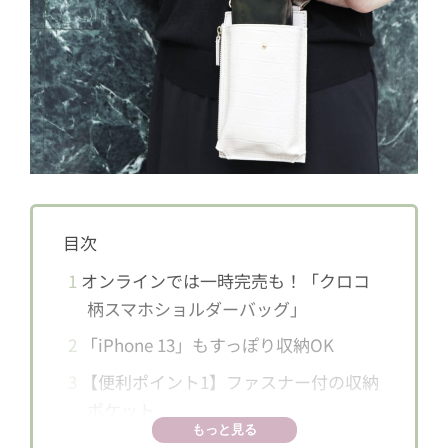
目次
1
オンラインでは一時完売も！「クロコ
柄スマホショルダーバッグ」
2
「iPhone 13」もすっぽり収納OK
3
【便利ポイント1】ファスナー付の収納
ポケット
もっと見る
4
【便利ポイント2】バッグ裏面のカード