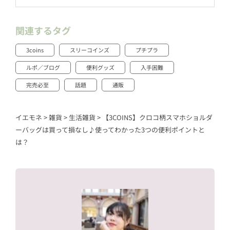
関連するタグ
3coins
スリーコインズ
プチプラ
ルポ／ブログ
便利グッズ
入手困難
完売必至
話題
通販
イエモネ
>
雑貨
>
生活雑貨
>
【3COINS】クロコ柄スマホショルダ
ーバッグは買って損なし♪使ってわかった3つの便利ポイントと
は？