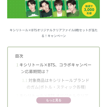
キシリトール×BTSオリジナルクリアファイル8枚セットが当た
る！キャンペーン
目次
1
キシリトール×BTS、コラボキャンペー
ン応募期間は？
1.1
対象商品はキシリトールブランド
のガム(ボトル・スティック各種)
2
キシリトール×BTS オリジナルクリア
もっと見る
ファイル8枚セットのビジュアルは？