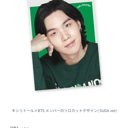
キシリトール×BTS メンバーのソロカットデザイン( SUGA ver)