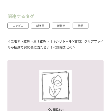
関連するタグ
コンビニ
新商品
新発売
話題
イエモネ
>
雑貨
>
生活雑貨
>
【キシリトール×BTS】クリアファイ
ルが抽選で3000名に当たるよ！＜詳細まとめ＞
糸野旬