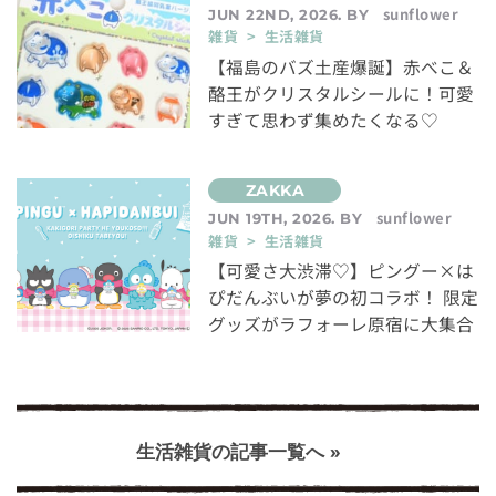
sunflower
JUN 22ND, 2026. BY
雑貨 > 生活雑貨
【福島のバズ土産爆誕】赤べこ＆
酪王がクリスタルシールに！可愛
すぎて思わず集めたくなる♡
sunflower
JUN 19TH, 2026. BY
雑貨 > 生活雑貨
【可愛さ大渋滞♡】ピングー×は
ぴだんぶいが夢の初コラボ！ 限定
グッズがラフォーレ原宿に大集合
生活雑貨の記事一覧へ »