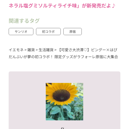
ネラル塩グミソルティライチ味」が新発売だよ♪
関連するタグ
サンリオ
初コラボ
原宿
イエモネ
>
雑貨
>
生活雑貨
>
【可愛さ大渋滞♡】ピングー×はぴ
だんぶいが夢の初コラボ！ 限定グッズがラフォーレ原宿に大集合